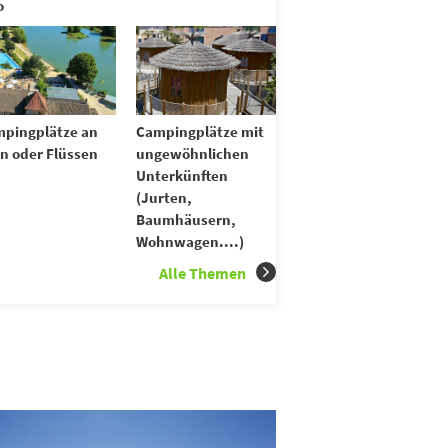
o
pingplätze an
Campingplätze mit
n oder Flüssen
ungewöhnlichen
Unterkünften
(Jurten,
Baumhäusern,
Wohnwagen....)
Alle Themen