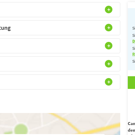
tung
S
S
D
S
R
S
Cam
dem