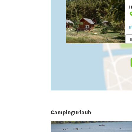
H
I
I
Campingurlaub