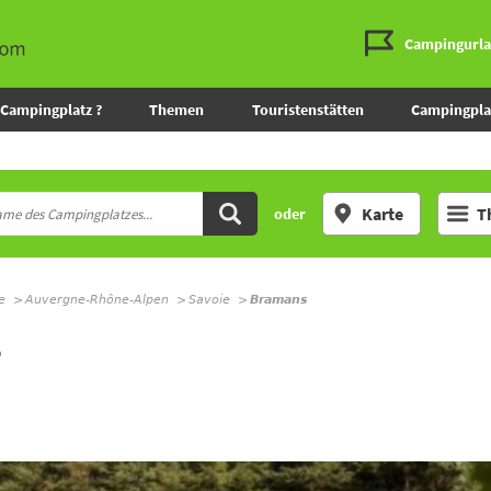
Campingurl
Campingplatz ?
Themen
Touristenstätten
Campingpla
Karte
T
oder
e
Auvergne-Rhône-Alpen
Savoie
Bramans
S