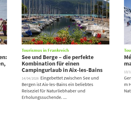
Tourismus in Frankreich
Tou
en:
See und Berge – die perfekte
Mé
en,
Kombination für einen
ma
Campingurlaub in Aix-les-Bains
13/
Eingebettet zwischen See und
Gem
14/04/2026
Bergen ist Aix-les-Bains ein beliebtes
m H
Reiseziel für Naturliebhaber und
Nat
Erholungssuchende. ...