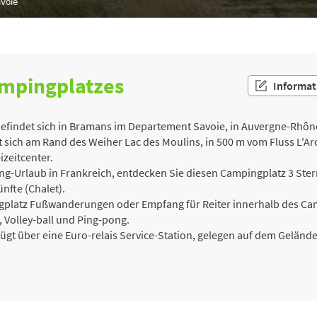
voie
ampingplatzes
Informat
findet sich in Bramans im Departement Savoie, in Auvergne-Rhône-
 sich am Rand des Weiher Lac des Moulins, in 500 m vom Fluss L'Arc 
izeitcenter.
-Urlaub in Frankreich, entdecken Sie diesen Campingplatz 3 Stern
fte (Chalet).
ingplatz Fußwanderungen oder Empfang für Reiter innerhalb des Ca
, Volley-ball und Ping-pong.
gt über eine Euro-relais Service-Station, gelegen auf dem Gelän