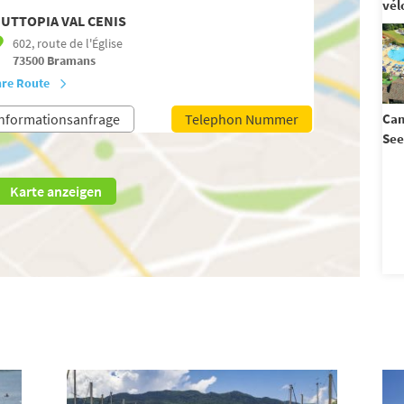
vél
UTTOPIA VAL CENIS
602, route de l'Église
73500
Bramans
hre Route
nformationsanfrage
Telephon Nummer
Cam
See
Karte anzeigen