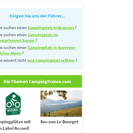
Folgen Sie uns der Führer...
ie suchen einen
Campingplatz in Bramans
?
ie suchen einen
Campingplatz im
epartement Savoie
?
ie suchen einen
Campingplatz in Auvergne-
hône-Alpen
?
ie wissent nicht
was Campingplatz wählen
?
Die Themen CampingFrance.com
pingplätze mit
See von Le Bourget
 Label Accueil