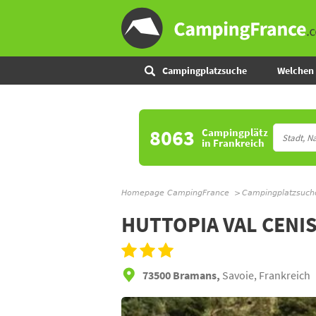
Campingplatzsuche
Welchen 
8063
Campingplätz
in Frankreich
Homepage CampingFrance
Campingplatzsuch
HUTTOPIA VAL CENI
73500 Bramans,
Savoie, Frankreich