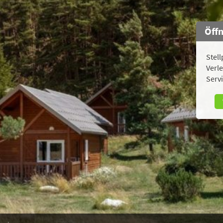
Öff
Stell
Verle
Servi