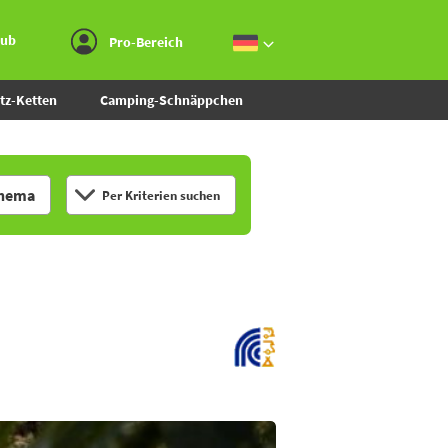
Zum Menü gehen
Zum Inhalt gehen
Zur Suche gehen
aub
Pro-Bereich
tz-Ketten
Camping-Schnäppchen
hema
Per Kriterien suchen