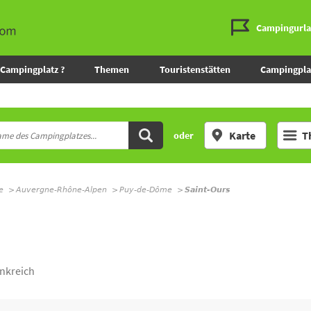
Campingurl
Campingplatz ?
Themen
Touristenstätten
Campingpla
Karte
T
oder
e
Auvergne-Rhône-Alpen
Puy-de-Dôme
Saint-Ours
nkreich