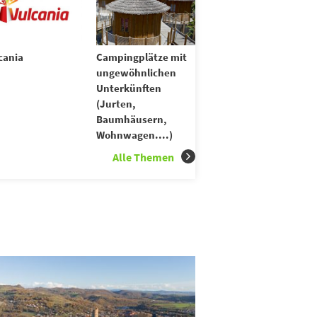
cania
Campingplätze mit
ungewöhnlichen
Unterkünften
(Jurten,
Baumhäusern,
Wohnwagen....)
Alle Themen