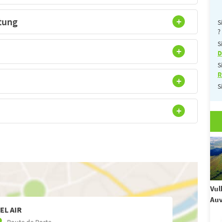
tung
S
?
S
D
S
R
S
Vul
Au
EL AIR
Route de Porte