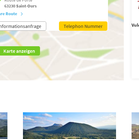
63230
Saint-Ours
hre Route
Vul
nformationsanfrage
Telephon Nummer
Karte anzeigen