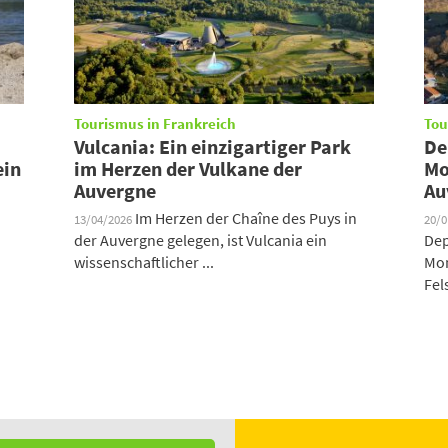
Tourismus in Frankreich
Tou
Vulcania: Ein einzigartiger Park
De
ein
im Herzen der Vulkane der
Mo
Auvergne
Au
Im Herzen der Chaîne des Puys in
13/04/2026
20/
der Auvergne gelegen, ist Vulcania ein
Dep
wissenschaftlicher ...
Mon
Fel