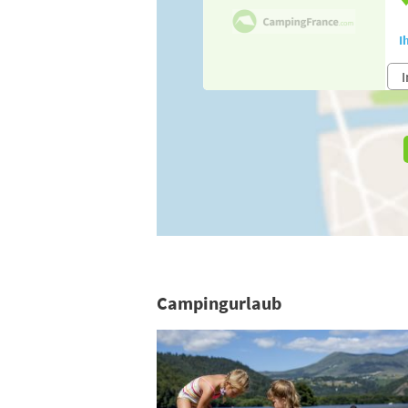
I
I
Campingurlaub