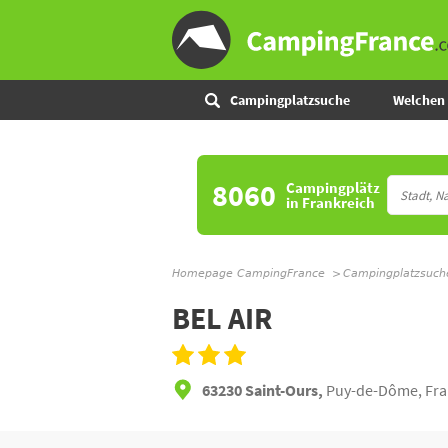
Campingplatzsuche
Welchen 
8060
Campingplätz
in Frankreich
Homepage CampingFrance
Campingplatzsuch
BEL AIR
63230 Saint-Ours,
Puy-de-Dôme, Fra