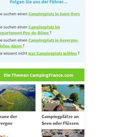
Folgen Sie uns der Führer...
ie suchen einen
Campingplatz in Saint-Ours
ie suchen einen
Campingplatz im
epartement Puy-de-Dôme
?
ie suchen einen
Campingplatz in Auvergne-
hône-Alpen
?
ie wissent nicht
was Campingplatz wählen
?
Die Themen CampingFrance.com
kane der
Campingplätze an
vergne
Seen oder Flüssen