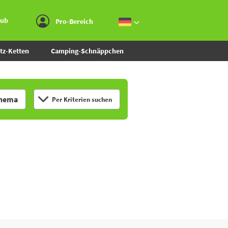
Zum Menü gehen
Zum Inhalt gehen
Zur Suche gehen
aub
Pro-Bereich
tz-Ketten
Camping-Schnäppchen
hema
Per Kriterien suchen