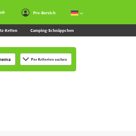
Zum Menü gehen
Zum Inhalt gehen
Zur Suche gehen
aub
Pro-Bereich
tz-Ketten
Camping-Schnäppchen
hema
Per Kriterien suchen