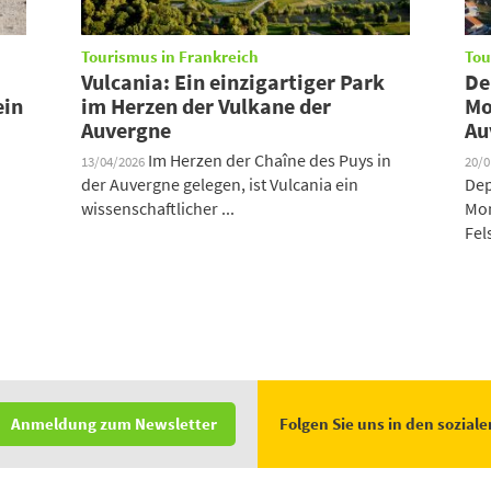
Tourismus in Frankreich
Tou
Vulcania: Ein einzigartiger Park
De
ein
im Herzen der Vulkane der
Mo
Auvergne
Au
Im Herzen der Chaîne des Puys in
13/04/2026
20/
der Auvergne gelegen, ist Vulcania ein
Dep
wissenschaftlicher ...
Mon
Fel
Folgen Sie uns in den sozial
Anmeldung zum Newsletter