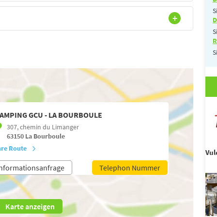
S
D
S
R
S
AMPING GCU - LA BOURBOULE
307, chemin du Limanger
63150
La Bourboule
hre Route
Vul
nformationsanfrage
Telephon Nummer
Karte anzeigen