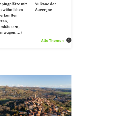
pingplätze mit
Vulkane der
gewöhnlichen
Auvergne
erkünften
rten,
umhäusern,
nwagen....)
Alle Themen