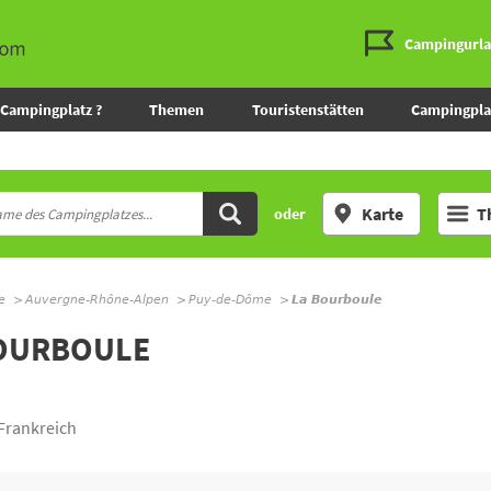
Campingurl
Campingplatz ?
Themen
Touristenstätten
Campingpla
Karte
T
oder
e
Auvergne-Rhône-Alpen
Puy-de-Dôme
La Bourboule
BOURBOULE
Frankreich