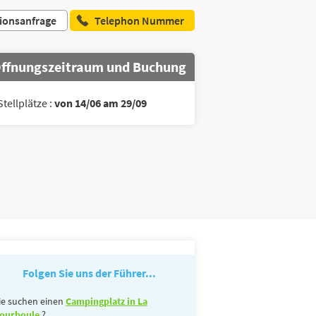
ionsanfrage
Telephon Nummer
ffnungszeitraum und Buchung
Stellplätze :
von 14/06 am 29/09
Folgen Sie uns der Führer...
ie suchen einen
Campingplatz in La
ourboule
?