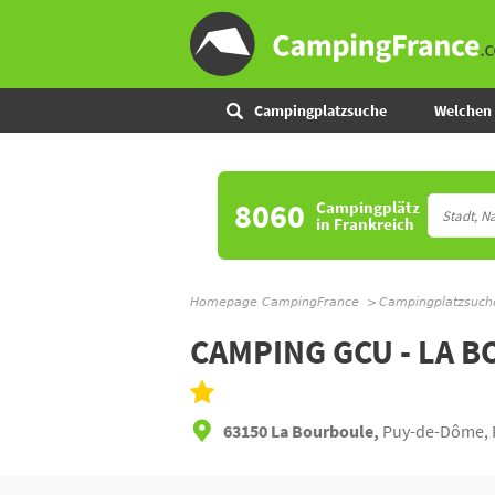
Campingplatzsuche
Welchen 
8060
Campingplätz
in Frankreich
Homepage CampingFrance
Campingplatzsuch
CAMPING GCU - LA 
63150 La Bourboule,
Puy-de-Dôme, 