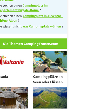
ie suchen einen
Campingplatz im
epartement Puy-de-Dôme
?
ie suchen einen
Campingplatz in Auvergne-
hône-Alpen
?
ie wissent nicht
was Campingplatz wählen
?
Die Themen CampingFrance.com
cania
Campingplätze an
Seen oder Flüssen