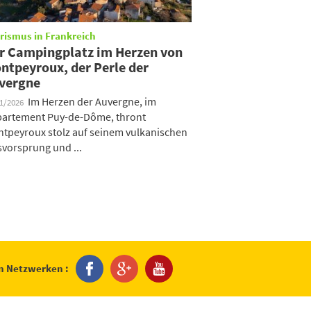
rismus in Frankreich
r Campingplatz im Herzen von
ntpeyroux, der Perle der
vergne
Im Herzen der Auvergne, im
01/2026
artement Puy-de-Dôme, thront
tpeyroux stolz auf seinem vulkanischen
svorsprung und ...
en Netzwerken :