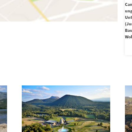
Cam
un
Unt
(Ju
Ba
Woh