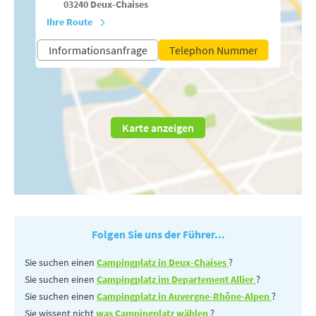
03240
Deux-Chaises
Ihre Route
Informationsanfrage
Telephon Nummer
Karte anzeigen
Folgen Sie uns der Führer...
Sie suchen einen
Campingplatz in Deux-Chaises
?
Sie suchen einen
Campingplatz im Departement Allier
?
Sie suchen einen
Campingplatz in Auvergne-Rhône-Alpen
?
Sie wissent nicht
was Campingplatz wählen
?