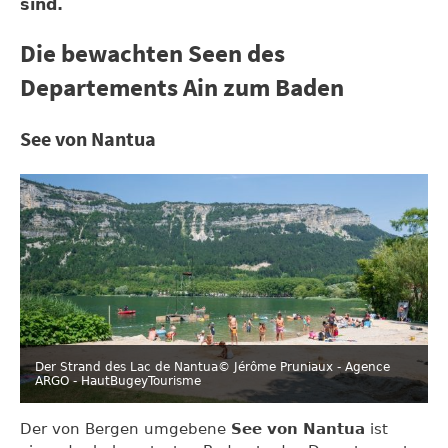
sind.
Die bewachten Seen des
Departements Ain zum Baden
See von Nantua
Der Strand des Lac de Nantua
© Jérôme Pruniaux - Agence
ARGO - HautBugeyTourisme
Der von Bergen umgebene
See von Nantua
ist