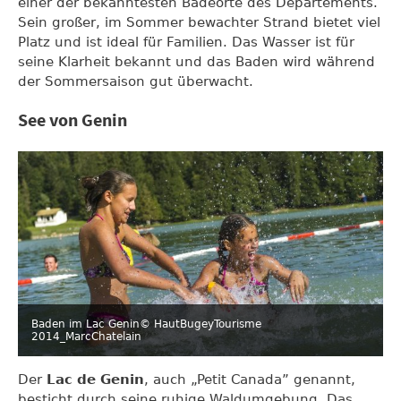
einer der bekanntesten Badeorte des Departements.
Sein großer, im Sommer bewachter Strand bietet viel
Platz und ist ideal für Familien. Das Wasser ist für
seine Klarheit bekannt und das Baden wird während
der Sommersaison gut überwacht.
See von Genin
Baden im Lac Genin
© HautBugeyTourisme
2014_MarcChatelain
Der
Lac de Genin
, auch „Petit Canada” genannt,
besticht durch seine ruhige Waldumgebung. Das