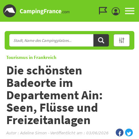
Zum Menü gehen
Zum Inhalt gehen
Zur Suche gehen
Tourismus in Frankreich
Die schönsten
Badeorte im
Departement Ain:
Seen, Flüsse und
Freizeitanlagen
Autor :
Adeline Simon
-
Veröffentlicht am : 03/06/2026