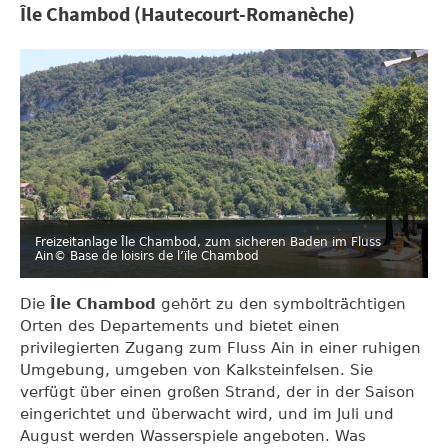
Île Chambod (Hautecourt-Romanèche)
Freizeitanlage Île Chambod, zum sicheren Baden im Fluss
Ain
© Base de loisirs de l’ïle Chambod
Die
Île Chambod
gehört zu den symbolträchtigen
Orten des Departements und bietet einen
privilegierten Zugang zum Fluss Ain in einer ruhigen
Umgebung, umgeben von Kalksteinfelsen. Sie
verfügt über einen großen Strand, der in der Saison
eingerichtet und überwacht wird, und im Juli und
August werden Wasserspiele angeboten. Was