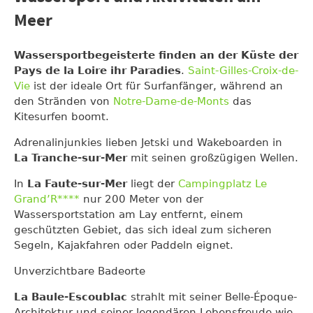
Meer
Wassersportbegeisterte finden an der Küste der
Pays de la Loire ihr Paradies
.
Saint-Gilles-Croix-de-
Vie
ist der ideale Ort für Surfanfänger, während an
den Stränden von
Notre-Dame-de-Monts
das
Kitesurfen boomt.
Adrenalinjunkies lieben Jetski und Wakeboarden in
La Tranche-sur-Mer
mit seinen großzügigen Wellen.
In
La Faute-sur-Mer
liegt der
Campingplatz Le
Grand’R****
nur 200 Meter von der
Wassersportstation am Lay entfernt, einem
geschützten Gebiet, das sich ideal zum sicheren
Segeln, Kajakfahren oder Paddeln eignet.
Unverzichtbare Badeorte
La Baule-Escoublac
strahlt mit seiner Belle-Époque-
Architektur und seiner legendären Lebensfreude wie