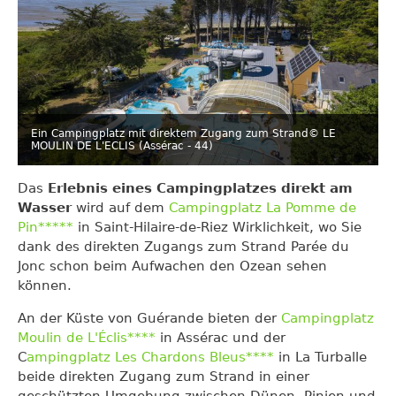
Ein Campingplatz mit direktem Zugang zum Strand
© LE
MOULIN DE L'ECLIS (Assérac - 44)
Das
Erlebnis eines Campingplatzes direkt am
Wasser
wird auf dem
Campingplatz La Pomme de
Pin*****
in Saint-Hilaire-de-Riez Wirklichkeit, wo Sie
dank des direkten Zugangs zum Strand Parée du
Jonc schon beim Aufwachen den Ozean sehen
können.
An der Küste von Guérande bieten der
Campingplatz
Moulin de L'Éclis****
in Assérac und der
C
ampingplatz Les Chardons Bleus****
in La Turballe
beide direkten Zugang zum Strand in einer