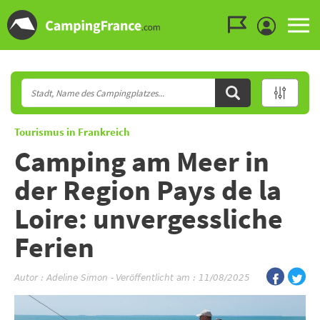
Zum Menü gehen
Zum Inhalt gehen
Zur Suche gehen
Tourismus in Frankreich
Camping am Meer in
der Region Pays de la
Loire: unvergessliche
Ferien
Autor :
Adeline Simon
-
Veröffentlicht am : 11/08/2025