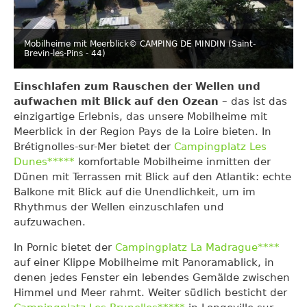
Mobilheime mit Meerblick
© CAMPING DE MINDIN (Saint-
Brevin-les-Pins - 44)
Einschlafen zum Rauschen der Wellen und
aufwachen mit Blick auf den Ozean
– das ist das
einzigartige Erlebnis, das unsere Mobilheime mit
Meerblick in der Region Pays de la Loire bieten. In
Brétignolles-sur-Mer bietet der
Campingplatz Les
Dunes*****
komfortable Mobilheime inmitten der
Dünen mit Terrassen mit Blick auf den Atlantik: echte
Balkone mit Blick auf die Unendlichkeit, um im
Rhythmus der Wellen einzuschlafen und
aufzuwachen.
In Pornic bietet der
Campingplatz La Madrague****
auf einer Klippe Mobilheime mit Panoramablick, in
denen jedes Fenster ein lebendes Gemälde zwischen
Himmel und Meer rahmt. Weiter südlich besticht der