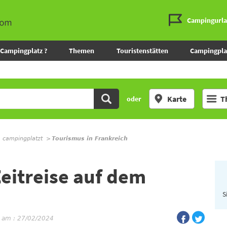
Campingurl
Campingplatz ?
Themen
Touristenstätten
Campingpla
Karte
T
oder
m campingplatzt
Tourismus in Frankreich
eitreise auf dem
S
t am : 27/02/2024