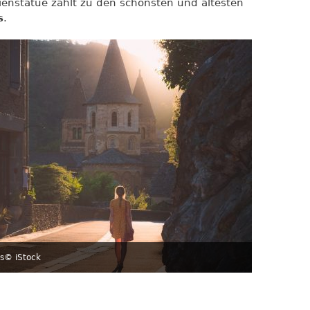
enstatue zählt zu den schönsten und ältesten
s
.
s
© iStock