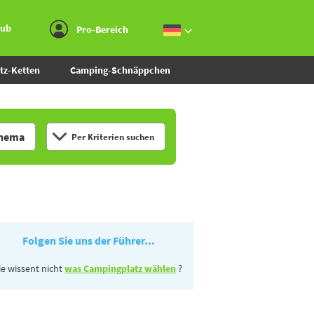
Zum Menü gehen
Zum Inhalt gehen
Zur Suche gehen
aub
Pro-Bereich
tz-Ketten
Camping-Schnäppchen
hema
Per Kriterien suchen
Folgen Sie uns der Führer...
ie wissent nicht
was Campingplatz wählen
?