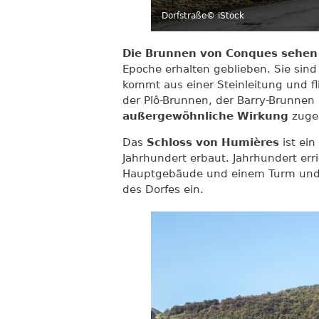
Dorfstraße
© iStock
Die Brunnen von Conques sehen
Epoche erhalten geblieben. Sie si
kommt aus einer Steinleitung und fli
der Plô-Brunnen, der Barry-Brunne
außergewöhnliche Wirkung
zuges
Das
Schloss von Humières
ist ein
Jahrhundert erbaut. Jahrhundert err
Hauptgebäude und einem Turm und f
des Dorfes ein.