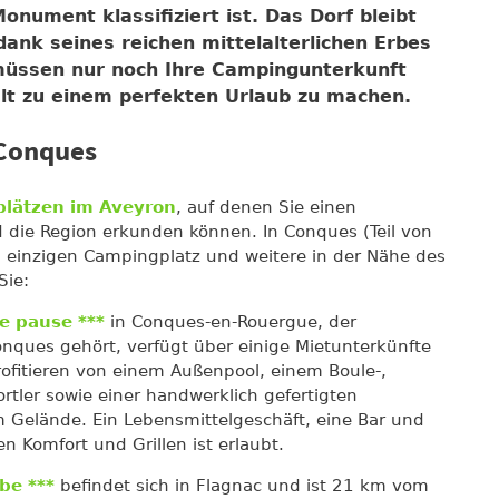
Monument klassifiziert ist. Das Dorf bleibt
ank seines reichen mittelalterlichen Erbes
müssen nur noch Ihre Campingunterkunft
lt zu einem perfekten Urlaub zu machen.
Conques
lätzen im Aveyron
, auf denen Sie einen
die Region erkunden können. In Conques (Teil von
 einzigen Campingplatz und weitere in der Nähe des
Sie:
e pause ***
in Conques-en-Rouergue, der
nques gehört, verfügt über einige Mietunterkünfte
rofitieren von einem Außenpool, einem Boule-,
portler sowie einer handwerklich gefertigten
 Gelände. Ein Lebensmittelgeschäft, eine Bar und
en Komfort und Grillen ist erlaubt.
be ***
befindet sich in Flagnac und ist 21 km vom