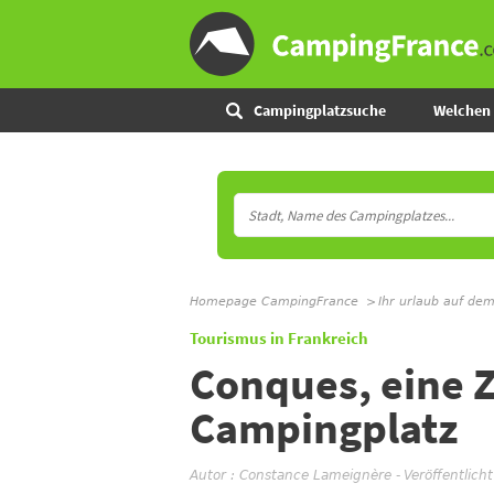
Campingplatzsuche
Welchen 
Homepage CampingFrance
Ihr urlaub auf de
Tourismus in Frankreich
Conques, eine Z
Campingplatz
Autor :
Constance Lameignère
-
Veröffentlich