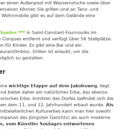
über einen Außenpool mit Wasserrutsche sowie über
rsaison können Sie grillen und an Tanz- und
 Wohnmobile gibt es auf dem Gelände eine
haules ***
in Saint-Constant-Fournoulès im
 Conques entfernt und verfügt über 56 Stellplätze.
n für Kinder. Es gibt eine Bar und ein
urant/Imbiss. Grillen ist erlaubt, um die
lich zu gestalten.
er
eine
wichtige Etappe auf dem Jakobsweg
, liegt
und bietet daher ein natürliches Erbe, das ebenso
storisches Erbe. Inmitten des Dorfes befindet sich die
chen dem 11. und 12. Jahrhundert erbaut wurde.
Als
ittelalterlichen Kulturerbes kann man hier sowohl
Tympanon des Jüngsten Gerichts) als auch moderne
, vom Künstler Soulages entworfenen