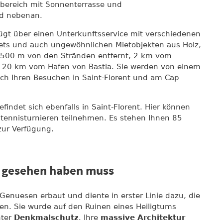
olbereich mit Sonnenterrasse und
nd nebenan.
ügt über einen Unterkunftsservice mit verschiedenen
ets und auch ungewöhnlichen Mietobjekten aus Holz,
t 500 m von den Stränden entfernt, 2 km vom
d 20 km vom Hafen von Bastia. Sie werden von einem
ach Ihren Besuchen in Saint-Florent und am Cap
findet sich ebenfalls in Saint-Florent. Hier können
htennisturnieren teilnehmen. Es stehen Ihnen 85
zur Verfügung.
t gesehen haben muss
nuesen erbaut und diente in erster Linie dazu, die
en. Sie wurde auf den Ruinen eines Heiligtums
nter
Denkmalschutz
. Ihre
massive Architektur