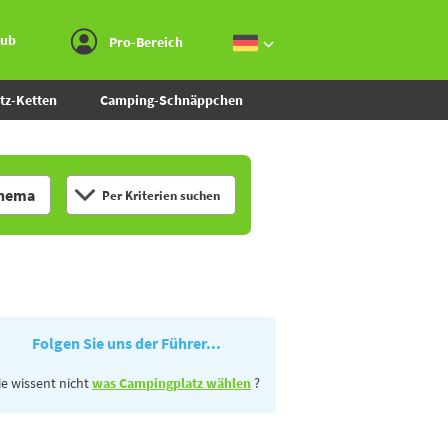
Zum Menü gehen
Zum Inhalt gehen
Zur Suche gehen
aub
Pro-Bereich
tz-Ketten
Camping-Schnäppchen
hema
Per Kriterien suchen
Folgen Sie uns der Führer...
ie wissent nicht
was Campingplatz wählen
?