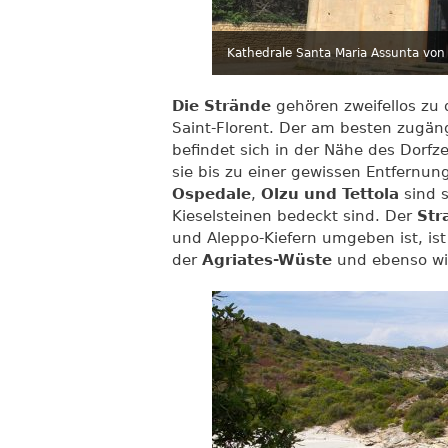
Kathedrale Santa Maria Assunta von
Die Strände
gehören zweifellos zu
Saint-Florent. Der am besten zugäng
befindet sich in der Nähe des Dorfz
sie bis zu einer gewissen Entfernun
Ospedale
,
Olzu und Tettola
sind 
Kieselsteinen bedeckt sind. Der
Str
und Aleppo-Kiefern umgeben ist, ist
der
Agriates-Wüste
und ebenso wi