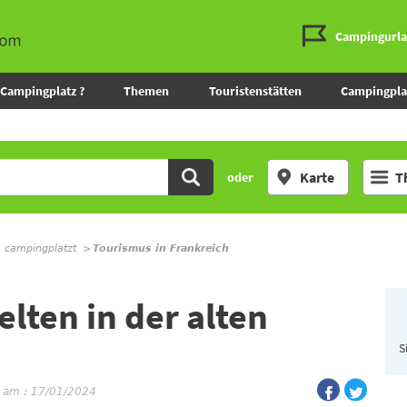
Campingurl
Campingplatz ?
Themen
Touristenstätten
Campingpla
Karte
T
oder
m campingplatzt
Tourismus in Frankreich
elten in der alten
S
t am : 17/01/2024