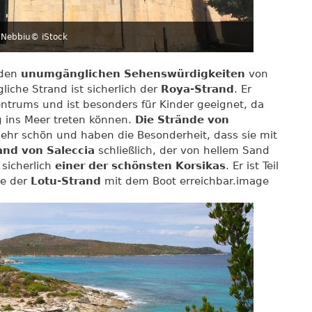
 Nebbiu
© iStock
 den
unumgänglichen Sehenswürdigkeiten
von
liche Strand ist sicherlich der
Roya-Strand
. Er
entrums und ist besonders für Kinder geeignet, da
g ins Meer treten können.
Die Strände von
sehr schön und haben die Besonderheit, dass sie mit
and von Saleccia
schließlich, der von hellem Sand
 sicherlich
einer der schönsten Korsikas
. Er ist Teil
e der
Lotu-Strand
mit dem Boot erreichbar.image