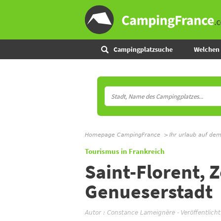
Campingplatzsuche
Welchen 
Homepage CampingFrance
Ihr urlaub auf de
Tourismus in Frankreich
Saint-Florent, Z
Genueserstadt
Autor :
Constance Lameignère
-
Veröffentlich