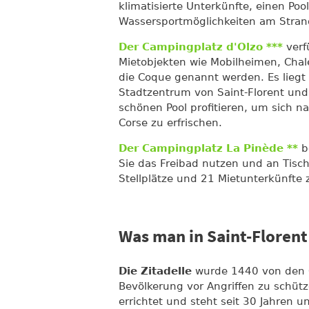
klimatisierte Unterkünfte, einen Po
Wassersportmöglichkeiten am Stra
Der Campingplatz d'Olzo ***
verf
Mietobjekten wie Mobilheimen, Chal
die Coque genannt werden. Es lieg
Stadtzentrum von Saint-Florent un
schönen Pool profitieren, um sich n
Corse zu erfrischen.
Der Campingplatz La Pinède **
be
Sie das Freibad nutzen und an Tisc
Stellplätze und 21 Mietunterkünfte 
Was man in Saint-Floren
Die Zitadelle
wurde 1440 von den Ge
Bevölkerung vor Angriffen zu schütz
errichtet und steht seit 30 Jahren u