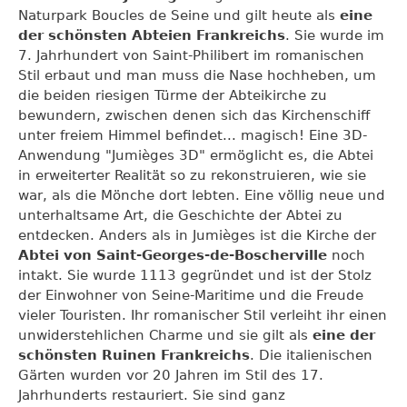
Naturpark Boucles de Seine und gilt heute als
eine
der schönsten Abteien Frankreichs
. Sie wurde im
7. Jahrhundert von Saint-Philibert im romanischen
Stil erbaut und man muss die Nase hochheben, um
die beiden riesigen Türme der Abteikirche zu
bewundern, zwischen denen sich das Kirchenschiff
unter freiem Himmel befindet... magisch! Eine 3D-
Anwendung "Jumièges 3D" ermöglicht es, die Abtei
in erweiterter Realität so zu rekonstruieren, wie sie
war, als die Mönche dort lebten. Eine völlig neue und
unterhaltsame Art, die Geschichte der Abtei zu
entdecken. Anders als in Jumièges ist die Kirche der
Abtei von Saint-Georges-de-Boscherville
noch
intakt. Sie wurde 1113 gegründet und ist der Stolz
der Einwohner von Seine-Maritime und die Freude
vieler Touristen. Ihr romanischer Stil verleiht ihr einen
unwiderstehlichen Charme und sie gilt als
eine der
schönsten Ruinen Frankreichs
. Die italienischen
Gärten wurden vor 20 Jahren im Stil des 17.
Jahrhunderts restauriert. Sie sind ganz