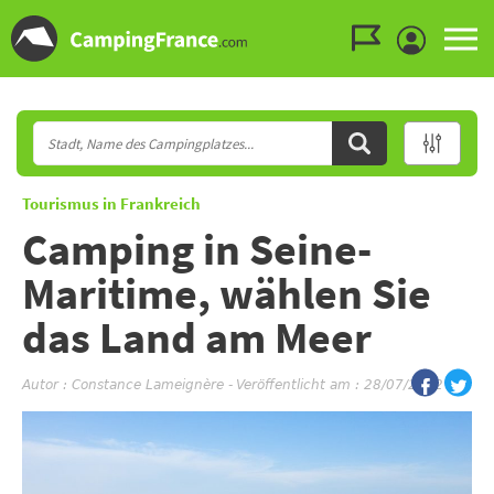
Zum Menü gehen
Zum Inhalt gehen
Zur Suche gehen
Tourismus in Frankreich
Camping in Seine-
Maritime, wählen Sie
das Land am Meer
Autor :
Constance Lameignère
-
Veröffentlicht am : 28/07/2022