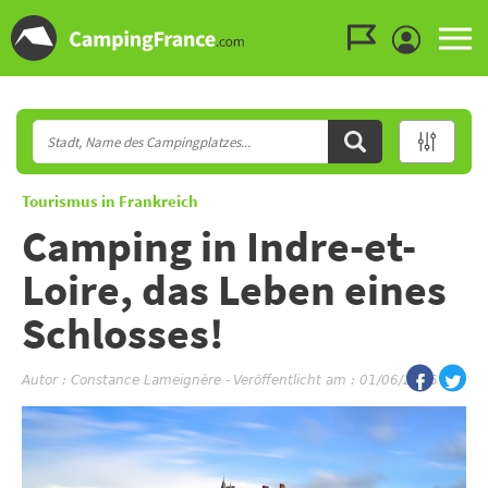
Zum Menü gehen
Zum Inhalt gehen
Zur Suche gehen
Tourismus in Frankreich
Camping in Indre-et-
Loire, das Leben eines
Schlosses!
Autor :
Constance Lameignère
-
Veröffentlicht am : 01/06/2026