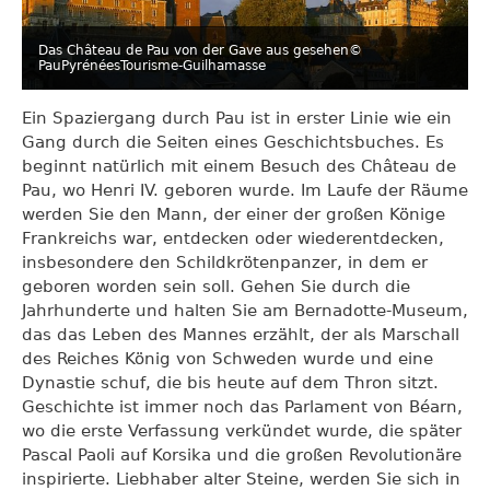
Das Château de Pau von der Gave aus gesehen
©
PauPyrénéesTourisme-Guilhamasse
Ein Spaziergang durch Pau ist in erster Linie wie ein
Gang durch die Seiten eines Geschichtsbuches. Es
beginnt natürlich mit einem Besuch des Château de
Pau, wo Henri IV. geboren wurde. Im Laufe der Räume
werden Sie den Mann, der einer der großen Könige
Frankreichs war, entdecken oder wiederentdecken,
insbesondere den Schildkrötenpanzer, in dem er
geboren worden sein soll. Gehen Sie durch die
Jahrhunderte und halten Sie am Bernadotte-Museum,
das das Leben des Mannes erzählt, der als Marschall
des Reiches König von Schweden wurde und eine
Dynastie schuf, die bis heute auf dem Thron sitzt.
Geschichte ist immer noch das Parlament von Béarn,
wo die erste Verfassung verkündet wurde, die später
Pascal Paoli auf Korsika und die großen Revolutionäre
inspirierte. Liebhaber alter Steine, werden Sie sich in