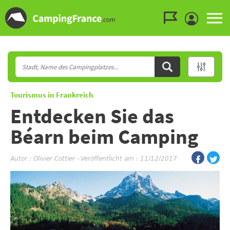
Zum Menü gehen
Zum Inhalt gehen
Zur Suche gehen
Tourismus in Frankreich
Entdecken Sie das
Béarn beim Camping
Autor :
Olivier Cottier
-
Veröffentlicht am : 11/12/2017