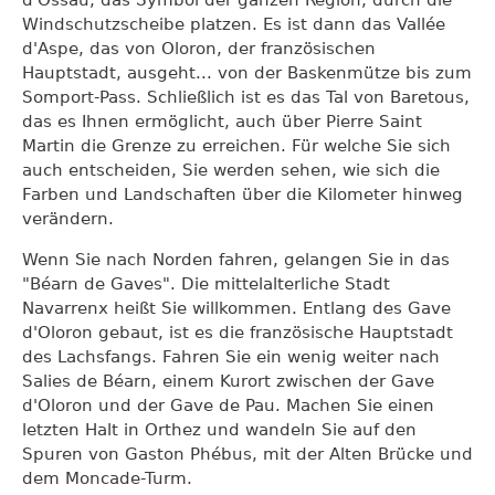
d'Ossau, das Symbol der ganzen Region, durch die
Windschutzscheibe platzen. Es ist dann das Vallée
d'Aspe, das von Oloron, der französischen
Hauptstadt, ausgeht... von der Baskenmütze bis zum
Somport-Pass. Schließlich ist es das Tal von Baretous,
das es Ihnen ermöglicht, auch über Pierre Saint
Martin die Grenze zu erreichen. Für welche Sie sich
auch entscheiden, Sie werden sehen, wie sich die
Farben und Landschaften über die Kilometer hinweg
verändern.
Wenn Sie nach Norden fahren, gelangen Sie in das
"Béarn de Gaves". Die mittelalterliche Stadt
Navarrenx heißt Sie willkommen. Entlang des Gave
d'Oloron gebaut, ist es die französische Hauptstadt
des Lachsfangs. Fahren Sie ein wenig weiter nach
Salies de Béarn, einem Kurort zwischen der Gave
d'Oloron und der Gave de Pau. Machen Sie einen
letzten Halt in Orthez und wandeln Sie auf den
Spuren von Gaston Phébus, mit der Alten Brücke und
dem Moncade-Turm.