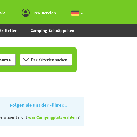
Zum Menü gehen
Zum Inhalt gehen
Zur Suche gehen
aub
Pro-Bereich
tz-Ketten
Camping-Schnäppchen
hema
Per Kriterien suchen
Folgen Sie uns der Führer...
ie wissent nicht
was Campingplatz wählen
?