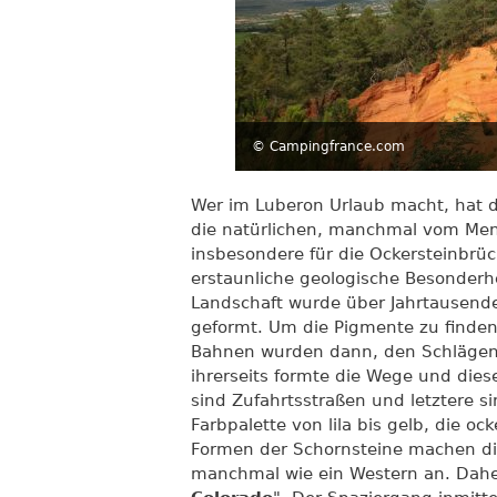
© Campingfrance.com
Wer im Luberon Urlaub macht, hat di
die natürlichen, manchmal vom Mens
insbesondere für die Ockersteinbrü
erstaunliche geologische Besonderh
Landschaft wurde über Jahrtausende
geformt. Um die Pigmente zu finde
Bahnen wurden dann, den Schlägen d
ihrerseits formte die Wege und die
sind Zufahrtsstraßen und letztere 
Farbpalette von lila bis gelb, die
Formen der Schornsteine machen die
manchmal wie ein Western an. Dah