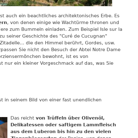
ist auch ein beachtliches architektonisches Erbe. Es
ern
, von denen einige wie Wachtürme thronen und
ere zum Bummeln einladen. Zum Beispiel Isle sur la
zu seiner Geschichte des "Curé de Cucugnan"
e Zitadelle... die den Himmel berührt, Gordes, usw.
rpassen Sie nicht den Besuch der Abtei Notre Dame
rziensermönchen bewohnt, ist es von
st nur ein kleiner Vorgeschmack auf das, was Sie
st in seinem Bild von einer fast unendlichen
Das reicht
von Trüffeln über Olivenöl,
Delikatessen oder saftigem Lammfleisch
aus dem Luberon bis hin zu den vielen