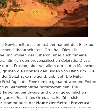
e Gewissheit, dass er fast permanent den Blick auf
chen "überarbeiteten" Orte hat. Dies gilt
che und -minen des Luberon, aber auch für eine
eit, nämlich den provenzalischen Colorado. Diese
 durch Erosion, aber vor allem durch den Menschen
n, gruben die Ochriers den Boden von Hand um. Die
er Spitzhacken folgend, gebildet. Die Natur
se Felshügel, die Feenkamine genannt werden. Erstere
sind außergewöhnliche Naturpyramiden. Die
 ockerfarbenen Sandwege und die ungewöhnlichen
 ganze Pracht des Ortes aus. Es fühlt sich
er stammt auch der
Name der Seite "Provencal