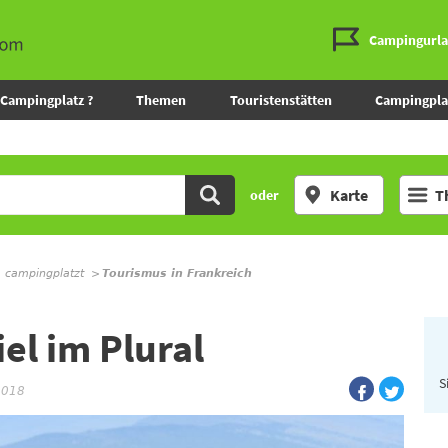
Campingurl
Campingplatz ?
Themen
Touristenstätten
Campingpla
Karte
T
oder
m campingplatzt
Tourismus in Frankreich
el im Plural
S
2018