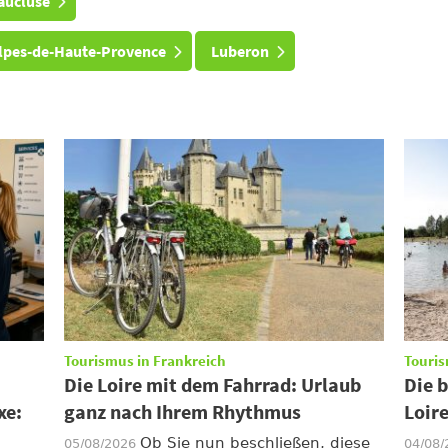
aucluse
lpes-de-Haute-Provence
Luberon
Tourismus in Frankreich
Touris
Die Loire mit dem Fahrrad: Urlaub
Die 
xe:
ganz nach Ihrem Rhythmus
Loir
Ob Sie nun beschließen, diese
05/08/2026
04/08