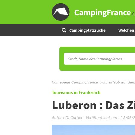
Campingplatzsuche
Welchen 
Homepage CampingFrance
Ihr urlaub auf de
Tourismus in Frankreich
Luberon : Das Zi
Autor :
O. Cottier
-
Veröffentlicht am : 18/06/