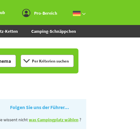
Zum Menü gehen
Zum Inhalt gehen
Zur Suche gehen
aub
Pro-Bereich
tz-Ketten
Camping-Schnäppchen
hema
Per Kriterien suchen
Folgen Sie uns der Führer...
ie wissent nicht
was Campingplatz wählen
?