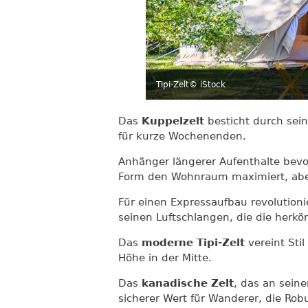
Tipi-Zelt
© iStock
Das
Kuppelzelt
besticht durch sei
für kurze Wochenenden.
Anhänger längerer Aufenthalte bev
Form den Wohnraum maximiert, aber 
Für einen Expressaufbau revolutioni
seinen Luftschlangen, die die her
Das
moderne Tipi-Zelt
vereint Sti
Höhe in der Mitte.
Das
kanadische Zelt
, das an seine
sicherer Wert für Wanderer, die Rob