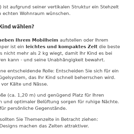
) ist aufgrund seiner vertikalen Struktur ein Stehzelt
inen echten Wohnraum wünschen.
 Kind wählen?
d neben Ihrem Mobilheim
aufstellen oder Ihrem
per ist ein
leichtes und kompaktes Zelt
die beste
 nicht mehr als 2 kg wiegt, damit Ihr Kind es bei
eren kann - und seine Unabhängigkeit bewahrt.
ine entscheidende Rolle: Entscheiden Sie sich für ein
gelsystem, das Ihr Kind schnell beherrschen wird.
 vor Kälte und Nässe.
ße (ca. 1,20 m) und genügend Platz für Ihren
n und optimaler Belüftung sorgen für ruhige Nächte.
z für persönliche Gegenstände.
sollten Sie Themenzelte in Betracht ziehen:
Designs machen das Zelten attraktiver.