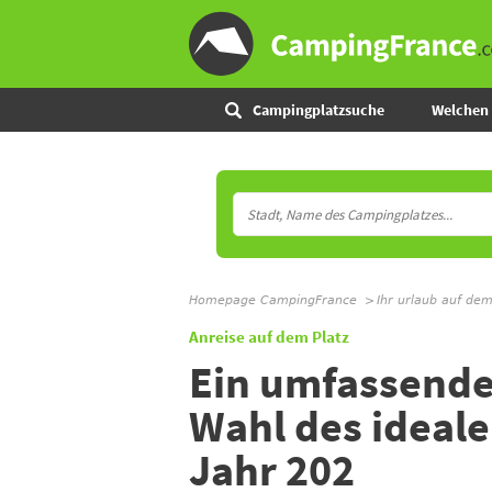
Campingplatzsuche
Welchen 
Homepage CampingFrance
Ihr urlaub auf de
Anreise auf dem Platz
Ein umfassender
Wahl des ideal
Jahr 202