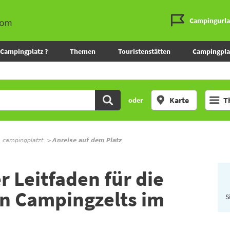
Campingurl
Campingplatz ?
Themen
Touristenstätten
Campingpla
Karte
T
oder
m campingplatzt
Anreise auf dem Platz
 Leitfaden für die
en Campingzelts im
S