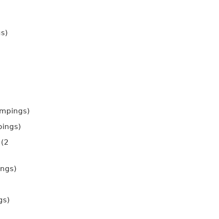
s)
ampings)
pings)
 (2
ings)
gs)