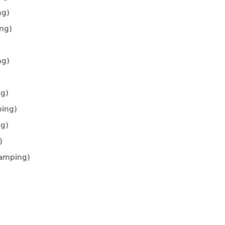
ng)
ng)
ng)
ng)
ping)
ng)
)
camping)