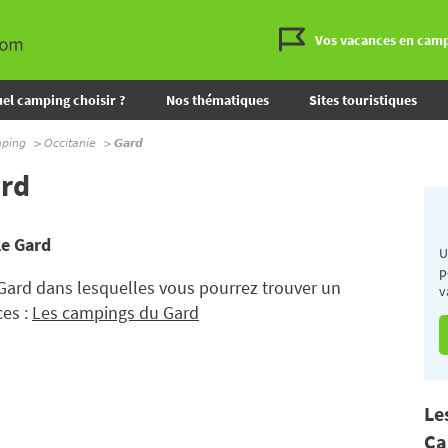
Vos vacances en cam
el camping choisir ?
Nos thématiques
Sites touristiques
mping
Occitanie
Gard
rd
e Gard
U
p
ard dans lesquelles vous pourrez trouver un
v
es :
Les campings du Gard
Le
Ca