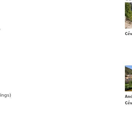
)
Cé
pings)
And
Cé