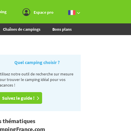
Aller au menu
Aller au contenu
Aller à la recherche
ping
Espace pro
Chaînes de campings
Bons plans
Quel camping choisir ?
tilisez notre outil de recherche sur mesure
our trouver le camping idéal pour vos
acances !
Suivez le guide !
s thématiques
mpingFrance.com