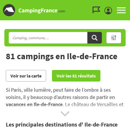
Aller au menu
Aller au contenu
Aller à la recherche
81 campings en Ile-de-France
Voir sur la carte
Voir les 81 résultats
Si Paris, ville lumière, peut faire de l’ombre à ses
voisins, il y beaucoup d’autres raisons de partir en
vacances en Ile-de-France
. Le château de Versailles et
de Vaux-le-Vicomte sont de très bons prétextes.
Les principales destinations d' Ile-de-France
Pour des vacances au camping en Ile-de-France,