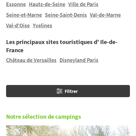
partez pour la forêt de
Saint-Germain
ou dans la
Essonne
Hauts-de-Seine
Ville de Paris
vallée de Chevreuses. L’Ile-de-France, c’est aussi
Seine-et-Marne
Seine-Saint-Denis
Val-de-Marne
Paris. Visitez le Louvre, la tour Eiffel et promenez-vous
Val-d'Oise
Yvelines
le long de la Seine et repartez avec des images plein
la tête.
Explorez les avantages du
camping en Ile-de-France
.
Les principaux sites touristiques d' Ile-de-
France
Château de Versailles
Disneyland Paris
Filtrer
Notre sélection de campings