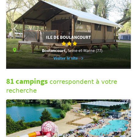
ILE DE BOULANCOURT
Boulancourt,
Seine-et-Marne (77)
Visiter le site
81 campings
correspondent à votre
recherche