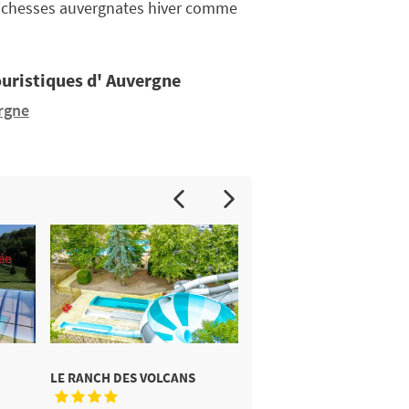
s richesses auvergnates hiver comme
ouristiques d' Auvergne
rgne
LE RANCH DES VOLCANS
LA RIBEYRE