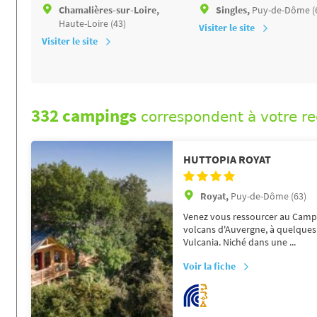
Chamalières-sur-Loire,
Singles,
Puy-de-Dôme (
Haute-Loire (43)
Visiter le site
Visiter le site
332 campings
correspondent à votre r
HUTTOPIA ROYAT
Royat,
Puy-de-Dôme (63)
Venez vous ressourcer au Campi
volcans d'Auvergne, à quelques
Vulcania. Niché dans une ...
Voir la fiche