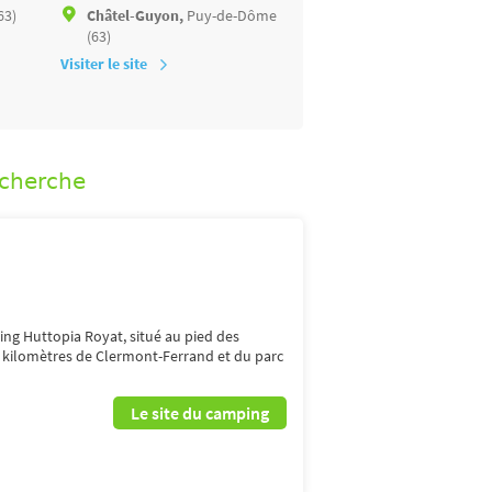
63)
Châtel-Guyon,
Puy-de-Dôme
Murol,
Puy-de-Dôme (63
(63)
Visiter le site
Visiter le site
echerche
ng Huttopia Royat, situé au pied des
 kilomètres de Clermont-Ferrand et du parc
Le site du camping