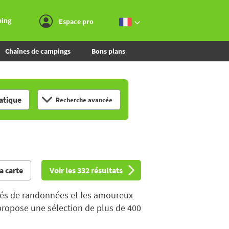
Aller au menu
Aller au contenu
Aller à la recherche
ping
Espace pro
Chaînes de campings
Bons plans
tique
Recherche avancée
la carte
Voir les 332 résultats
nnés de randonnées et les amoureux
propose une sélection de plus de 400