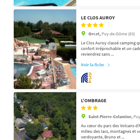
LE CLOS AUROY
Orcet,
Puy-de-Dôme (63)
Le Clos Auroy classé camping qu
confort irréprochable et un cad
reviendrez sans ...
Voir la fiche
L'OMBRAGE
Saint-Pierre-Colamine,
Puy
Au cœur du parc des Volcans d'
milieu des lacs, montagnes et 
verdoyante, Bruno et ...