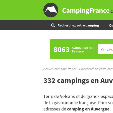
Recherchez votre camping
Qu
8063
campings
en
France
Accueil camping france
Recherchez votre ca
332 campings en Au
Terre de Volcans et de grands espac
de la gastronomie française. Pour v
adresses de
camping en Auvergne
.