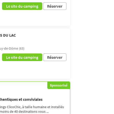
Le site du camping
Réserver
S DU LAC
uy-de-Dôme (63)
Le site du camping
Réserver
Sponsorisé
thentiques et conviviales
gs ClicoChic, à taille humaine et installés
moins de 40 destinations vous ...