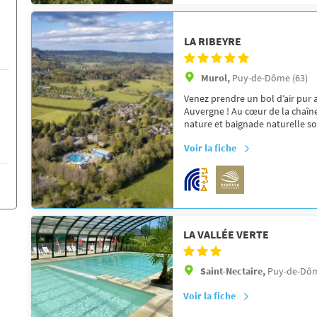
LA RIBEYRE
Murol,
Puy-de-Dôme (63)
Venez prendre un bol d’air pur 
Auvergne ! Au cœur de la chaîn
nature et baignade naturelle son
Voir la fiche
LA VALLÉE VERTE
Saint-Nectaire,
Puy-de-Dôm
Voir la fiche