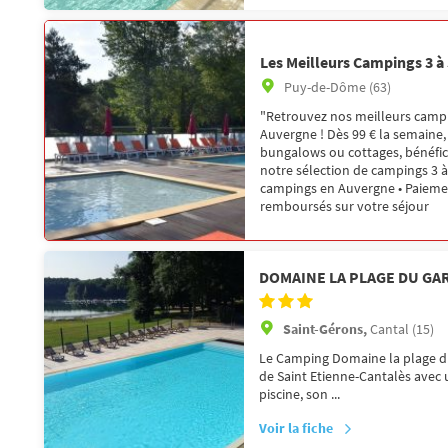
Les Meilleurs Campings 3 à
Puy-de-Dôme (63)
"Retrouvez nos meilleurs campi
Auvergne ! Dès 99 € la semaine,
bungalows ou cottages, bénéfici
notre sélection de campings 3 à 
campings en Auvergne • Paiement
remboursés sur votre séjour
DOMAINE LA PLAGE DU GA
Saint-Gérons,
Cantal (15)
Le Camping Domaine la plage du 
de Saint Etienne-Cantalès avec u
piscine, son ...
Voir la fiche