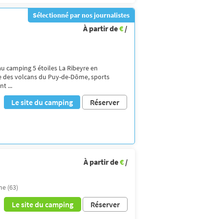
Sélectionné par nos journalistes
À partir de
€
/
au camping 5 étoiles La Ribeyre en
e des volcans du Puy-de-Dôme, sports
t ...
Le site du camping
Réserver
À partir de
€
/
e (63)
Le site du camping
Réserver