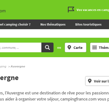
Vos vacances en cam
el camping choisir ?
Nos thématiques
Sites touristiques
Carte
Théma
ou
mping
Auvergne
vergne
Voir sur 
es, l'Auvergne est une destination de rêve pour les passio
ous aider à organiser votre séjour, campingfrance.com vous 