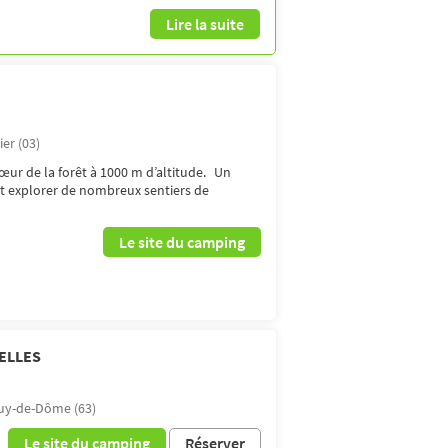
Lire la suite
ier (03)
œur de la forêt à 1000 m d’altitude. Un
et explorer de nombreux sentiers de
Le site du camping
ELLES
uy-de-Dôme (63)
Le site du camping
Réserver