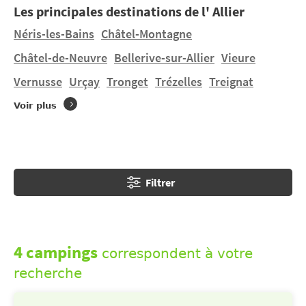
Les principales destinations de l' Allier
bien relaxez-vous grâce à l’activité thermale naturelle
de Vichy.
Néris-les-Bains
Châtel-Montagne
Châtel-de-Neuvre
Bellerive-sur-Allier
Vieure
Aucun camping ne se trouve directement à
Thionne
.
Vernusse
Urçay
Tronget
Trézelles
Treignat
Voir plus
Filtrer
4 campings
correspondent à votre
recherche