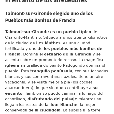
El encanto de los alrededores
Talmont-sur-Gironde elegido uno de los
Pueblos más Bonitos de Francia
Talmont-sur-Gironde es un pueblo típico
de
Charente-Maritime. Situado a unos treinta kilómetros
de la ciudad de
Les Mathes
, es una ciudad
fortificada y uno de
los pueblos más bonitos de
Francia
. Domina el
estuario de la Gironda
y se
asienta sobre un promontorio rocoso. La magnífica
iglesia
amurallada de Sainte Radegonde domina el
pueblo. Esta
tranquila península
, con sus fachadas
blancas y sus contraventanas azules, tiene un aire
vacacional, y se visita mejor a pie (los coches
aparcan fuera), lo que sin duda contribuye a
su
encanto
. También se puede caminar a lo largo del
acantilado,
disfrutando del paisaje
mientras se
llega a los restos de
la Tour Blanche
, la mejor
conservada de
la ciudadela
. La subida a la torre