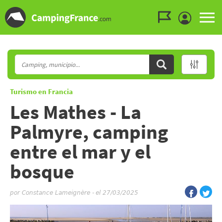
Ir al menú
Ir al contenido
Ir a buscar
Turismo en Francia
Les Mathes - La
Palmyre, camping
entre el mar y el
bosque
por
Constance Lameignère
-
el 27/03/2025