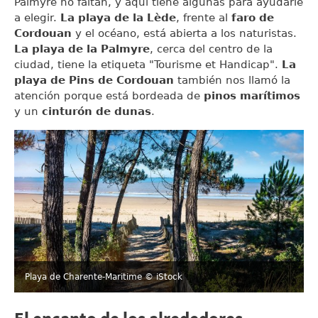
Palmyre no faltan, y aquí tiene algunas para ayudarle
a elegir.
La playa de la Lède
, frente al
faro de
Cordouan
y el océano, está abierta a los naturistas.
La playa de la Palmyre
, cerca del centro de la
ciudad, tiene la etiqueta "Tourisme et Handicap".
La
playa de Pins de Cordouan
también nos llamó la
atención porque está bordeada de
pinos marítimos
y un
cinturón de dunas
.
Playa de Charente-Maritime
© iStock