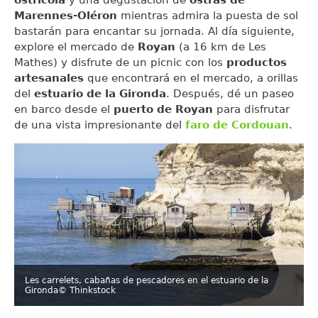
ostrícola
y una degustación de
ostras de
Marennes-Oléron
mientras admira la puesta de sol
bastarán para encantar su jornada. Al día siguiente,
explore el mercado de
Royan
(a 16 km de Les
Mathes) y disfrute de un picnic con los
productos
artesanales
que encontrará en el mercado, a orillas
del
estuario de la Gironda
. Después, dé un paseo
en barco desde el
puerto de Royan
para disfrutar
de una vista impresionante del
faro de Cordouan
.
Les carrelets, cabañas de pescadores en el estuario de la
Gironda
© Thinkstock