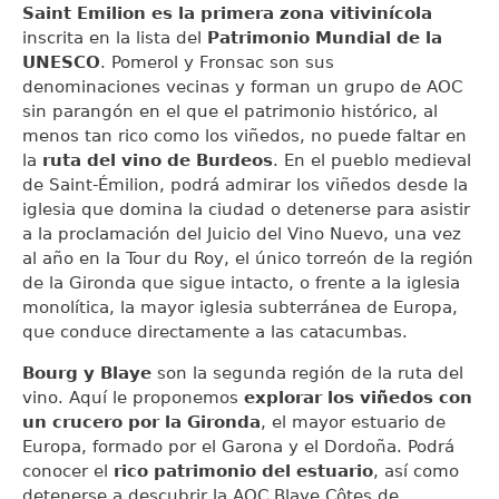
Saint Emilion es la primera zona vitivinícola
inscrita en la lista del
Patrimonio Mundial de la
UNESCO
. Pomerol y Fronsac son sus
denominaciones vecinas y forman un grupo de AOC
sin parangón en el que el patrimonio histórico, al
menos tan rico como los viñedos, no puede faltar en
la
ruta del vino de Burdeos
. En el pueblo medieval
de Saint-Émilion, podrá admirar los viñedos desde la
iglesia que domina la ciudad o detenerse para asistir
a la proclamación del Juicio del Vino Nuevo, una vez
al año en la Tour du Roy, el único torreón de la región
de la Gironda que sigue intacto, o frente a la iglesia
monolítica, la mayor iglesia subterránea de Europa,
que conduce directamente a las catacumbas.
Bourg y Blaye
son la segunda región de la ruta del
vino. Aquí le proponemos
explorar los viñedos con
un crucero por la Gironda
, el mayor estuario de
Europa, formado por el Garona y el Dordoña. Podrá
conocer el
rico patrimonio del estuario
, así como
detenerse a descubrir la AOC Blaye Côtes de