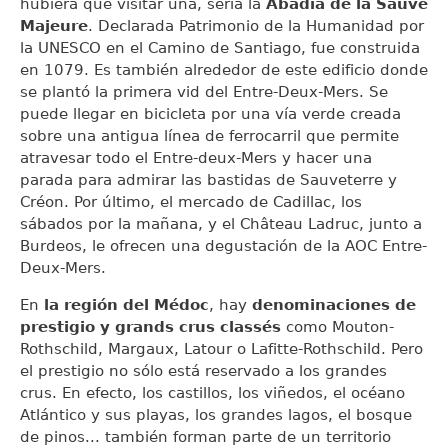
hubiera que visitar una, sería la
Abadía de la Sauve
Majeure
. Declarada Patrimonio de la Humanidad por
la UNESCO en el Camino de Santiago, fue construida
en 1079. Es también alrededor de este edificio donde
se plantó la primera vid del Entre-Deux-Mers. Se
puede llegar en bicicleta por una vía verde creada
sobre una antigua línea de ferrocarril que permite
atravesar todo el Entre-deux-Mers y hacer una
parada para admirar las bastidas de Sauveterre y
Créon. Por último, el mercado de Cadillac, los
sábados por la mañana, y el Château Ladruc, junto a
Burdeos, le ofrecen una degustación de la AOC Entre-
Deux-Mers.
En
la región del Médoc
, hay
denominaciones de
prestigio y grands crus classés
como Mouton-
Rothschild, Margaux, Latour o Lafitte-Rothschild. Pero
el prestigio no sólo está reservado a los grandes
crus. En efecto, los castillos, los viñedos, el océano
Atlántico y sus playas, los grandes lagos, el bosque
de pinos... también forman parte de un territorio