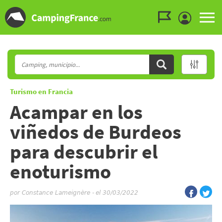
Ir al menú
Ir al contenido
Ir a buscar
Turismo en Francia
Acampar en los
viñedos de Burdeos
para descubrir el
enoturismo
por
Constance Lameignère
-
el 30/03/2022