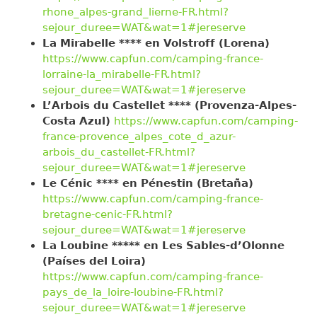
rhone_alpes-grand_lierne-FR.html?
sejour_duree=WAT&wat=1#jereserve
La Mirabelle **** en Volstroff (Lorena)
https://www.capfun.com/camping-france-
lorraine-la_mirabelle-FR.html?
sejour_duree=WAT&wat=1#jereserve
L’Arbois du Castellet **** (Provenza-Alpes-
Costa Azul)
https://www.capfun.com/camping-
france-provence_alpes_cote_d_azur-
arbois_du_castellet-FR.html?
sejour_duree=WAT&wat=1#jereserve
Le Cénic **** en Pénestin (Bretaña)
https://www.capfun.com/camping-france-
bretagne-cenic-FR.html?
sejour_duree=WAT&wat=1#jereserve
La Loubine ***** en Les Sables-d’Olonne
(Países del Loira)
https://www.capfun.com/camping-france-
pays_de_la_loire-loubine-FR.html?
sejour_duree=WAT&wat=1#jereserve