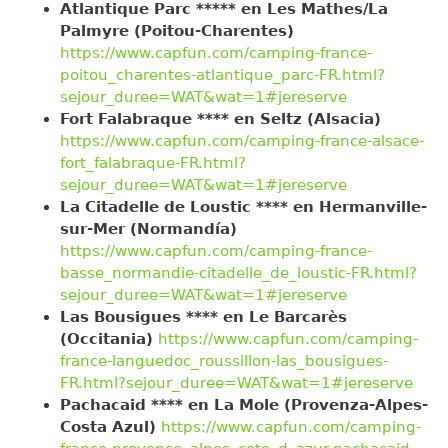
Atlantique Parc ***** en Les Mathes/La
Palmyre (Poitou-Charentes)
https://www.capfun.com/camping-france-
poitou_charentes-atlantique_parc-FR.html?
sejour_duree=WAT&wat=1#jereserve
Fort Falabraque **** en Seltz (Alsacia)
https://www.capfun.com/camping-france-alsace-
fort_falabraque-FR.html?
sejour_duree=WAT&wat=1#jereserve
La Citadelle de Loustic **** en Hermanville-
sur-Mer (Normandía)
https://www.capfun.com/camping-france-
basse_normandie-citadelle_de_loustic-FR.html?
sejour_duree=WAT&wat=1#jereserve
Las Bousigues **** en Le Barcarès
(Occitania)
https://www.capfun.com/camping-
france-languedoc_roussillon-las_bousigues-
FR.html?sejour_duree=WAT&wat=1#jereserve
Pachacaid **** en La Mole (Provenza-Alpes-
Costa Azul)
https://www.capfun.com/camping-