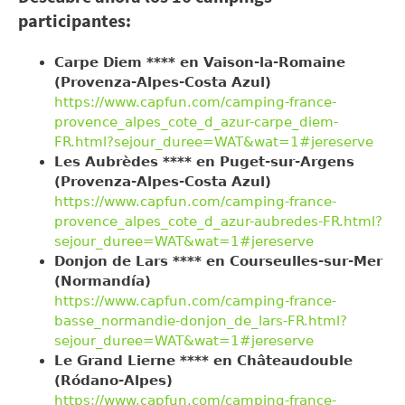
participantes:
Carpe Diem **** en Vaison-la-Romaine
(Provenza-Alpes-Costa Azul)
https://www.capfun.com/camping-france-
provence_alpes_cote_d_azur-carpe_diem-
FR.html?sejour_duree=WAT&wat=1#jereserve
Les Aubrèdes **** en Puget-sur-Argens
(Provenza-Alpes-Costa Azul)
https://www.capfun.com/camping-france-
provence_alpes_cote_d_azur-aubredes-FR.html?
sejour_duree=WAT&wat=1#jereserve
Donjon de Lars **** en Courseulles-sur-Mer
(Normandía)
https://www.capfun.com/camping-france-
basse_normandie-donjon_de_lars-FR.html?
sejour_duree=WAT&wat=1#jereserve
Le Grand Lierne **** en Châteaudouble
(Ródano-Alpes)
https://www.capfun.com/camping-france-