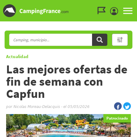
Ir al menú
Ir al contenido
Ir a buscar
Actualidad
Las mejores ofertas de
fin de semana con
Capfun
por
Nicolas Moreau-Delacquis
-
el 05/05/2026
Patrocinado