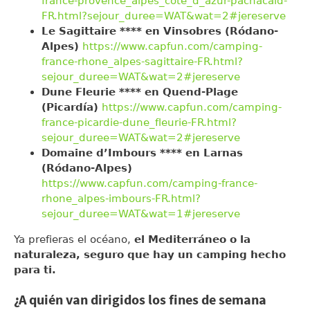
france-provence_alpes_cote_d_azur-pachacaid-
FR.html?sejour_duree=WAT&wat=2#jereserve
Le Sagittaire **** en Vinsobres (Ródano-
Alpes)
https://www.capfun.com/camping-
france-rhone_alpes-sagittaire-FR.html?
sejour_duree=WAT&wat=2#jereserve
Dune Fleurie **** en Quend-Plage
(Picardía)
https://www.capfun.com/camping-
france-picardie-dune_fleurie-FR.html?
sejour_duree=WAT&wat=2#jereserve
Domaine d’Imbours **** en Larnas
(Ródano-Alpes)
https://www.capfun.com/camping-france-
rhone_alpes-imbours-FR.html?
sejour_duree=WAT&wat=1#jereserve
Ya prefieras el océano,
el Mediterráneo o la
naturaleza, seguro que hay un camping hecho
para ti.
¿A quién van dirigidos los fines de semana