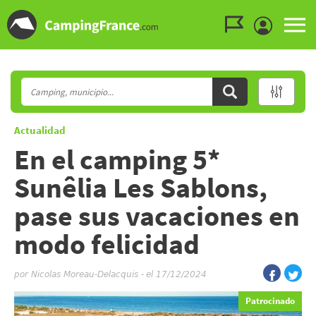
Ir al menú
Ir al contenido
Ir a buscar
Actualidad
En el camping 5*
Sunêlia Les Sablons,
pase sus vacaciones en
modo felicidad
por
Nicolas Moreau-Delacquis
-
el 17/12/2024
Patrocinado