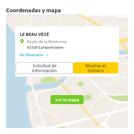
Coordenadas y mapa
LE BEAU VÉZÉ
Route de la Moutonne
83320
Carqueiranne
Su itinerario
Solicitud de
Mostrar el
información
número
Ver la mapa