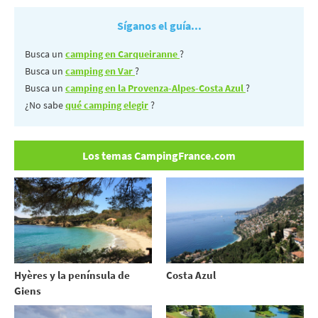
Síganos el guía...
Busca un
camping en Carqueiranne
?
Busca un
camping en Var
?
Busca un
camping en la Provenza-Alpes-Costa Azul
?
¿No sabe
qué camping elegir
?
Los temas CampingFrance.com
Hyères y la península de
Costa Azul
Giens