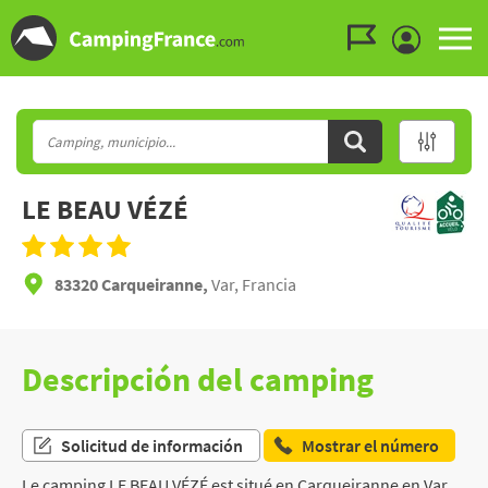
Ir al menú
Ir al contenido
Ir a buscar
LE BEAU VÉZÉ
83320 Carqueiranne,
Var, Francia
Descripción del camping
Solicitud de información
Mostrar el número
Le camping LE BEAU VÉZÉ est situé en Carqueiranne en Var,