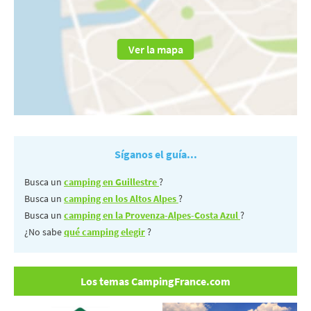
Ver la mapa
Síganos el guía...
Busca un
camping en Guillestre
?
Busca un
camping en los Altos Alpes
?
Busca un
camping en la Provenza-Alpes-Costa Azul
?
¿No sabe
qué camping elegir
?
Los temas CampingFrance.com