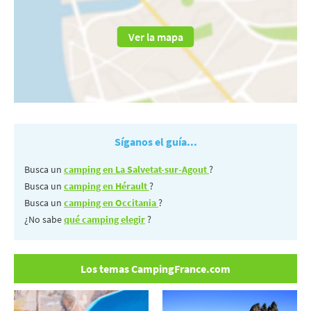
Ver la mapa
Síganos el guía...
Busca un
camping en La Salvetat-sur-Agout
?
Busca un
camping en Hérault
?
Busca un
camping en Occitania
?
¿No sabe
qué camping elegir
?
Los temas CampingFrance.com