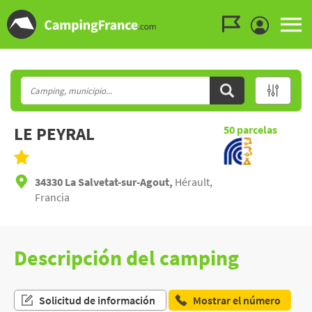
Ir al menú
Ir al contenido
Ir a buscar
LE PEYRAL
50
parcelas
34330 La Salvetat-sur-Agout,
Hérault,
Francia
Descripción del camping
Solicitud de información
Mostrar el número