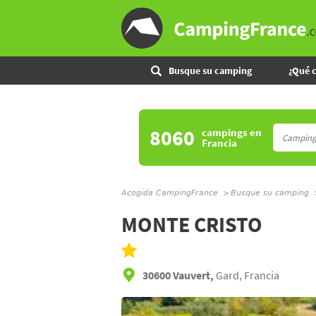
Busque su camping
¿Qué 
8060
campings
en
Francia
Acogida CampingFrance
Busque su camping
MONTE CRISTO
30600 Vauvert,
Gard, Francia