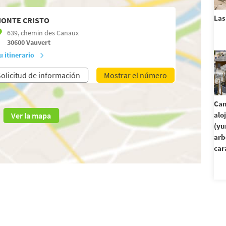
Las
ONTE CRISTO
639, chemin des Canaux
30600
Vauvert
u itinerario
olicitud de información
Mostrar el número
Cam
alo
Ver la mapa
(yu
arb
car