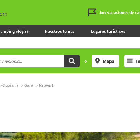
Sus vacaciones de c
camping elegir?
Nuestros temas
Lugares turísticos
Mapa
T
o
Occitania
Gard
Vauvert