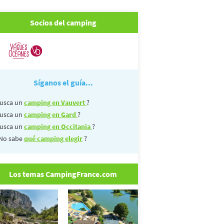
Socios del camping
Síganos el guía...
usca un
camping en Vauvert
?
usca un
camping en Gard
?
usca un
camping en Occitania
?
No sabe
qué camping elegir
?
Los temas CampingFrance.com