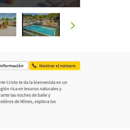
 información
Mostrar el número
te Cristo te da la bienvenida en un
egión rica en tesoros naturales y
urante las noches de baile y
stières de Nîmes, explora los