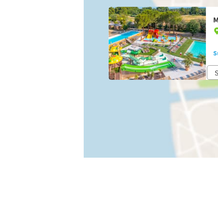
M
S
S