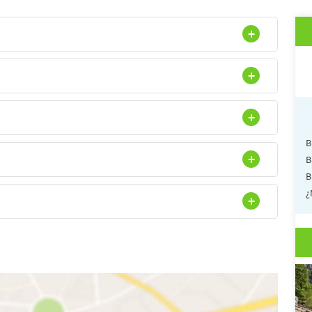
B
B
B
¿