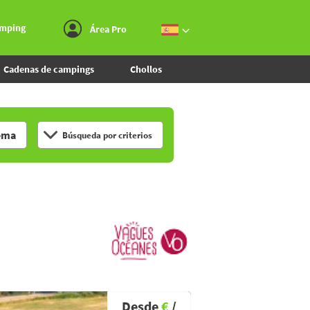
Ir al menú
Ir al contenido
Ir a buscar
amping
Área Pro
Cadenas de campings
Chollos
ema
Búsqueda por criterios
Desde
€
/