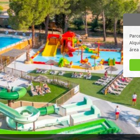
Parce
Alqui
área 