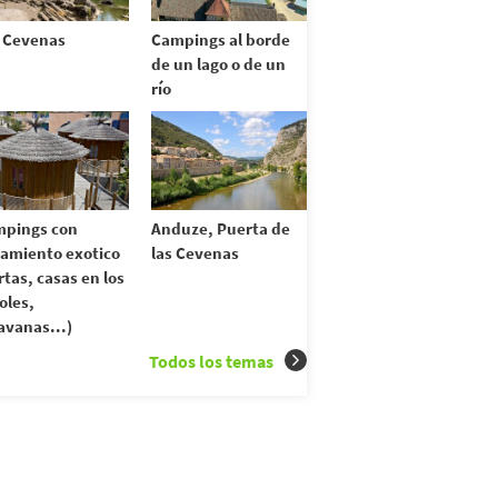
 Cevenas
Campings al borde
de un lago o de un
río
pings con
Anduze, Puerta de
jamiento exotico
las Cevenas
rtas, casas en los
oles,
avanas...)
Todos los temas