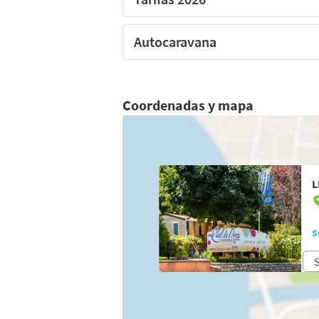
Autocaravana
Coordenadas y mapa
L
S
S