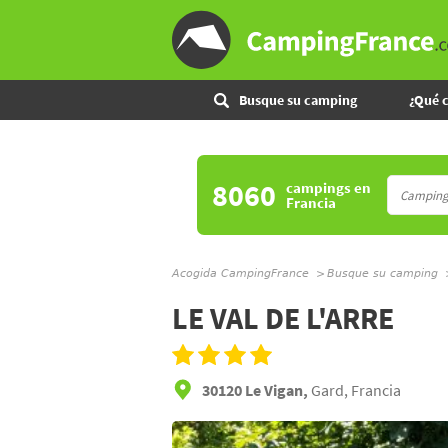
Busque su camping
¿Qué 
8060
campings
en
Francia
Acogida CampingFrance
Busque su camping
LE VAL DE L'ARRE
30120 Le Vigan,
Gard, Francia