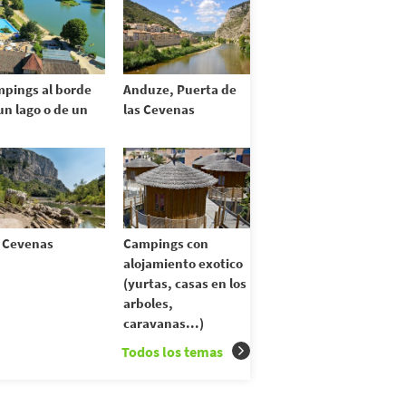
pings al borde
Anduze, Puerta de
un lago o de un
las Cevenas
 Cevenas
Campings con
alojamiento exotico
(yurtas, casas en los
arboles,
caravanas...)
Todos los temas