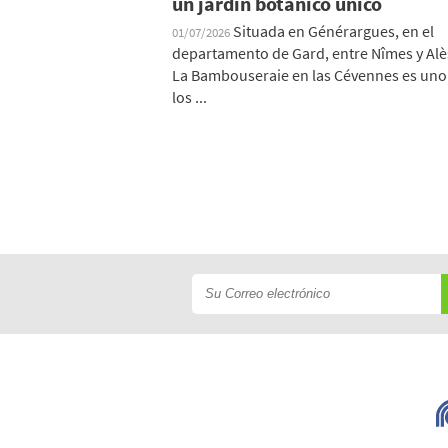
un jardín botánico único
Situada en Générargues, en el
01/07/2026
departamento de Gard, entre Nîmes y Alè
La Bambouseraie en las Cévennes es uno
los ...