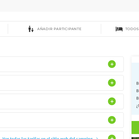
B
B
B
¿
Ver todas las tarifas en el sitio web del camping