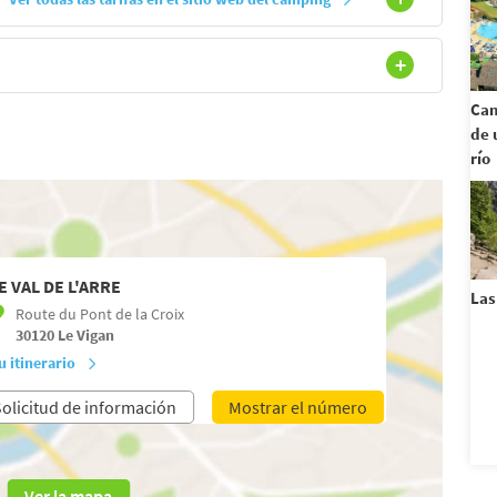
Cam
de 
río
E VAL DE L'ARRE
Las
Route du Pont de la Croix
30120
Le Vigan
u itinerario
olicitud de información
Mostrar el número
Ver la mapa