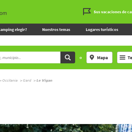
Sus vacaciones de c
camping elegir?
Nuestros temas
Lugares turísticos
Mapa
T
o
Occitania
Gard
Le Vigan