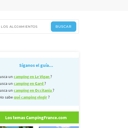
Síganos el guía...
usca un
camping en Le Vigan
?
usca un
camping en Gard
?
usca un
camping en Occitania
?
No sabe
qué camping elegir
?
Los temas CampingFrance.com