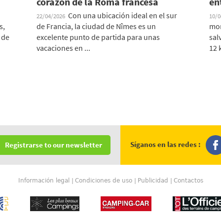
corazón de la Roma francesa
en
Con una ubicación ideal en el sur
22/04/2026
10/
s,
de Francia, la ciudad de Nîmes es un
mon
 de
excelente punto de partida para unas
sal
vacaciones en ...
12 
Síganos en las redes :
Registrarse to our newsletter
Información legal
Condiciones de uso
Publicidad
Contactos