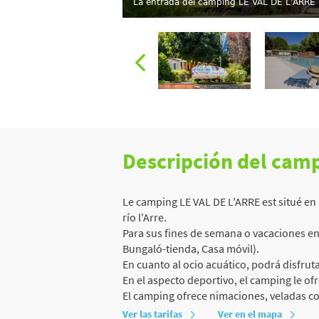
La entrada del camping LE VAL DE L'ARRE
Descripción del cam
Le camping LE VAL DE L'ARRE est situé en L
río l'Arre.
Para sus fines de semana o vacaciones en 
Bungaló-tienda, Casa móvil).
En cuanto al ocio acuático, podrá disfrutar
En el aspecto deportivo, el camping le ofr
El camping ofrece nimaciones, veladas co
Ver las tarifas
Ver en el mapa