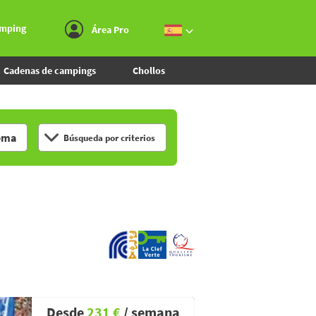
Ir al menú
Ir al contenido
Ir a buscar
amping
Área Pro
Cadenas de campings
Chollos
ema
Búsqueda por criterios
Desde
231 €
/ semana