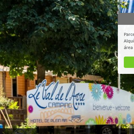
Parce
Alqui
área 