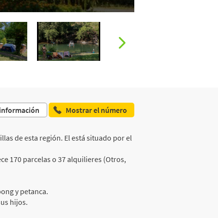
 información
Mostrar el número
las de esta región. El está situado por el
e 170 parcelas o 37 alquilieres (Otros,
-pong y petanca.
us hijos.