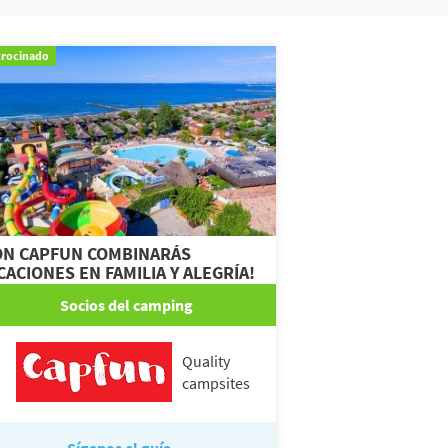
trocinado
ON CAPFUN COMBINARÁS
CACIONES EN FAMILIA Y ALEGRÍA!
Socios del camping
Quality
campsites
Síganos el guía...