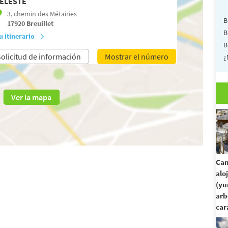
ÉLESTE
3, chemin des Métairies
B
17920
Breuillet
B
u itinerario
B
olicitud de información
Mostrar el número
¿
Ver la mapa
Cam
alo
(yu
arb
car