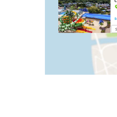
C
S
S