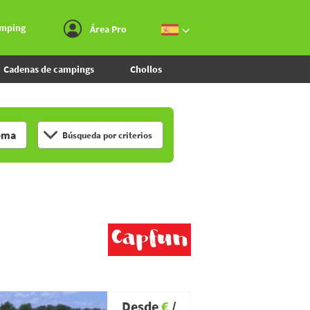
Ir al menú
Ir al contenido
Ir a buscar
amping
Área Pro
Cadenas de campings
Chollos
ema
Búsqueda por criterios
Desde
€
/