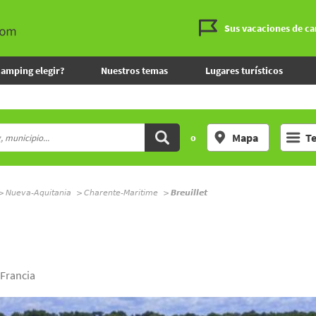
Sus vacaciones de c
camping elegir?
Nuestros temas
Lugares turísticos
Mapa
T
o
Nueva-Aquitania
Charente-Maritime
Breuillet
 Francia