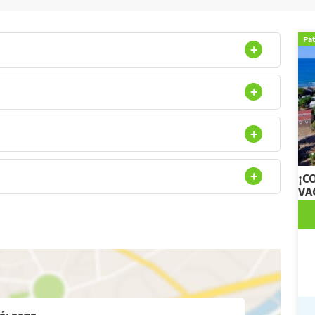
Pa
¡C
VA