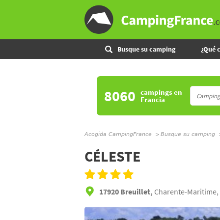
Busque su camping
¿Qué 
8060
campings
en
Francia
Acogida CampingFrance
Busque su camping
CÉLESTE
17920 Breuillet,
Charente-Maritime,