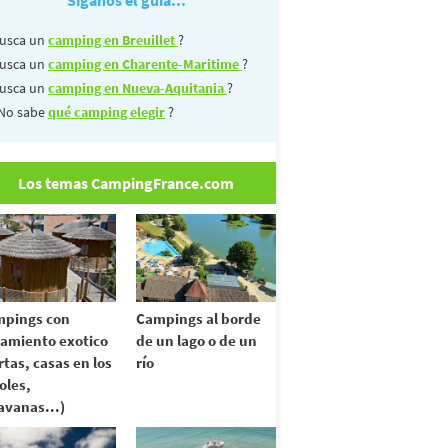
usca un
camping en Breuillet
?
usca un
camping en Charente-Maritime
?
usca un
camping en Nueva-Aquitania
?
No sabe
qué camping elegir
?
Los temas CampingFrance.com
pings con
Campings al borde
jamiento exotico
de un lago o de un
rtas, casas en los
río
oles,
avanas...)