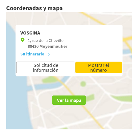
Coordenadas y mapa
VOSGINA
1, rue de la Cheville
88420
Moyenmoutier
Su itinerario
Solicitud de
Mostrar el
información
número
Ver la mapa