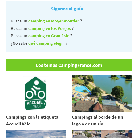
Síganos el guía...
Busca un
camping en Moyenmoutier
?
Busca un
camping en los Vosgos
?
Busca un
camping en Gran Este
?
¿No sabe
qué camping elegir
?
Los temas CampingFrance.com
Campings con la etiqueta
Campings al borde de un
Accueil Vélo
lago o de un río