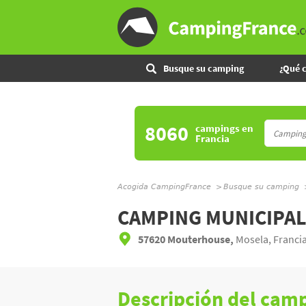
Busque su camping
¿Qué 
8060
campings
en
Francia
Acogida CampingFrance
Busque su camping
CAMPING MUNICIPA
57620 Mouterhouse,
Mosela, Franci
Descripción del cam