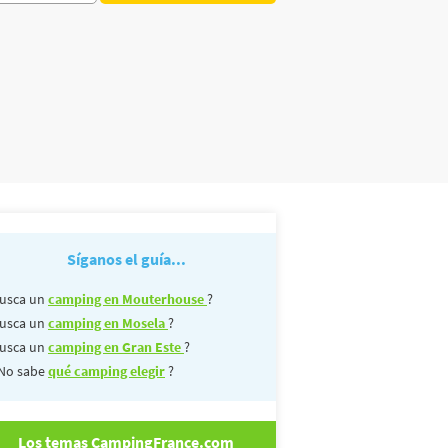
Síganos el guía...
usca un
camping en Mouterhouse
?
usca un
camping en Mosela
?
usca un
camping en Gran Este
?
No sabe
qué camping elegir
?
Los temas CampingFrance.com