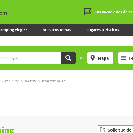
Sus vacaciones de c
camping elegir?
Nuestros temas
Lugares turísticos
Mapa
T
o
Gran Este
Mosela
Mouterhouse
L
a
ping
Solicitud de