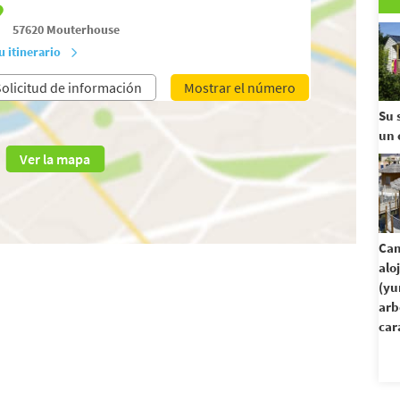
57620
Mouterhouse
u itinerario
olicitud de información
Mostrar el número
Su 
un 
Ver la mapa
Cam
alo
(yu
arb
car