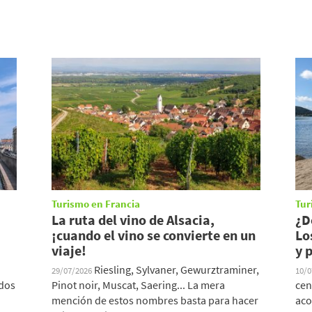
Turismo en Francia
Tur
La ruta del vino de Alsacia,
¿D
¡cuando el vino se convierte en un
Lo
viaje!
y 
Riesling, Sylvaner, Gewurztraminer,
29/07/2026
10/
 dos
Pinot noir, Muscat, Saering... La mera
cen
mención de estos nombres basta para hacer
aco