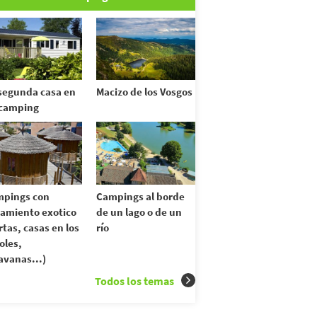
segunda casa en
Macizo de los Vosgos
camping
pings con
Campings al borde
jamiento exotico
de un lago o de un
rtas, casas en los
río
oles,
avanas...)
Todos los temas