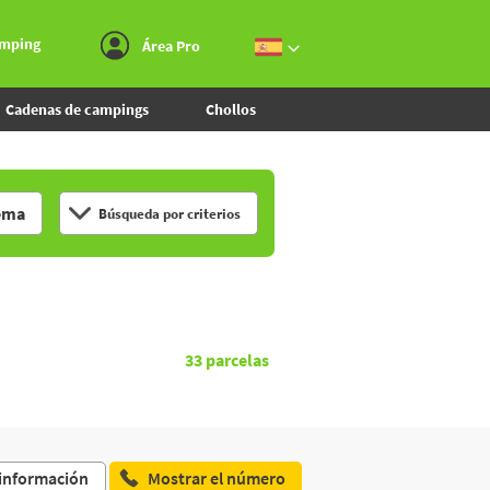
Ir al menú
Ir al contenido
Ir a buscar
amping
Área Pro
Cadenas de campings
Chollos
ema
Búsqueda por criterios
33
parcelas
 información
Mostrar el número