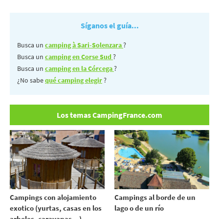
Síganos el guía...
Busca un
camping à Sari-Solenzara
?
Busca un
camping en Corse Sud
?
Busca un
camping en la Córcega
?
¿No sabe
qué camping elegir
?
Los temas CampingFrance.com
Campings con alojamiento
Campings al borde de un
exotico (yurtas, casas en los
lago o de un río
arboles, caravanas...)