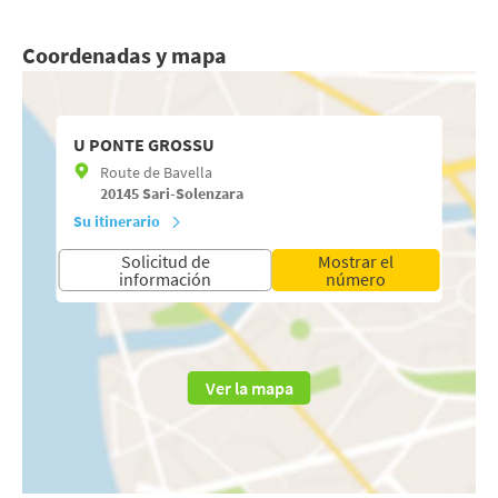
Coordenadas y mapa
U PONTE GROSSU
Route de Bavella
20145
Sari-Solenzara
Su itinerario
Solicitud de
Mostrar el
información
número
Ver la mapa