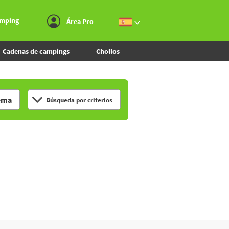
Ir al menú
Ir al contenido
Ir a buscar
amping
Área Pro
Cadenas de campings
Chollos
ema
Búsqueda por criterios