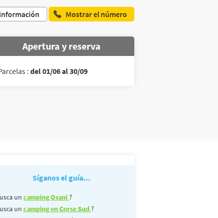
 información
Mostrar el número
Apertura y reserva
Parcelas :
del 01/06 al 30/09
Síganos el guía...
usca un
camping Osani
?
usca un
camping en Corse Sud
?