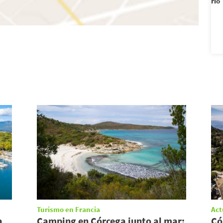
río
Turismo en Francia
Act
a
Camping en Córcega junto al mar:
Có