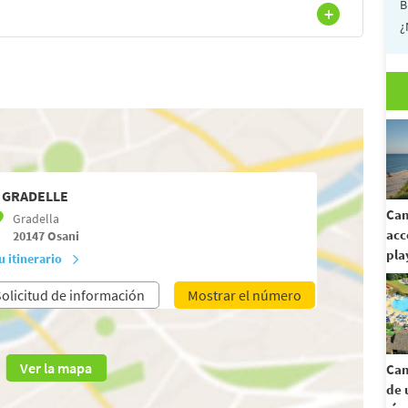
B
¿
 GRADELLE
Cam
Gradella
acc
20147
Osani
pla
u itinerario
olicitud de información
Mostrar el número
Ver la mapa
Cam
de 