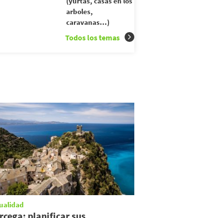
(yurtas, casas en los
arboles,
caravanas...)
Todos los temas
ualidad
rcega: planificar sus