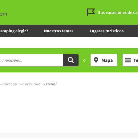
Sus vacaciones de c
camping elegir?
Nuestros temas
Lugares turísticos
Mapa
T
o
Córcega
Corse Sud
Osani