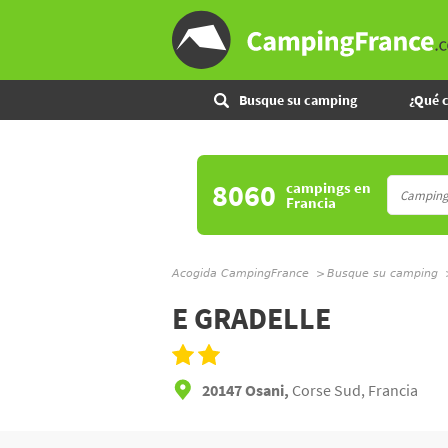
Busque su camping
¿Qué 
8060
campings
en
Francia
Acogida CampingFrance
Busque su camping
E GRADELLE
20147 Osani,
Corse Sud, Francia