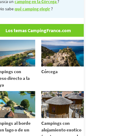
usca un
camping en la Córcega
?
No sabe
qué camping elegir
?
Los temas CampingFrance.com
pings con
Córcega
eso directo a la
ya
pings al borde
Campings con
un lago o de un
alojamiento exotico