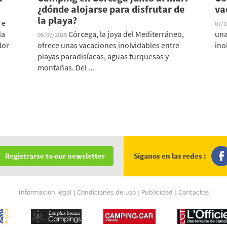
¿dónde alojarse para disfrutar de
va
la playa?
re
07/
da
Córcega, la joya del Mediterráneo,
una
08/07/2025
dor
ofrece unas vacaciones inolvidables entre
ino
playas paradisíacas, aguas turquesas y
montañas. Del ...
Síganos en las redes :
Registrarse to our newsletter
Información legal
Condiciones de uso
Publicidad
Contactos