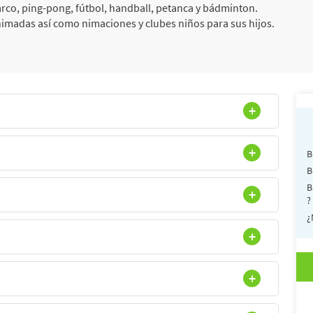
n arco, ping-pong, fútbol, handball, petanca y bádminton.
imadas así como nimaciones y clubes niños para sus hijos.
B
B
B
?
¿