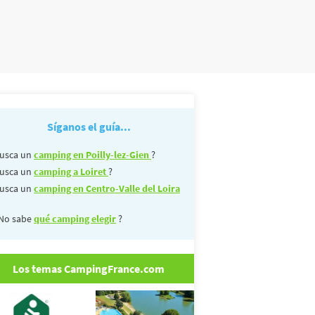
Síganos el guía...
usca un
camping en Poilly-lez-Gien
?
usca un
camping a Loiret
?
usca un
camping en Centro-Valle del Loira
No sabe
qué camping elegir
?
Los temas CampingFrance.com