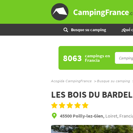
Busque su camping
¿Qué 
8063
campings
en
Francia
Acogida CampingFrance
Busque su camping
LES BOIS DU BARDE
45500 Poilly-lez-Gien,
Loiret, Franci