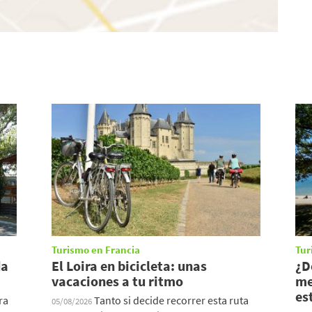
Turismo en Francia
Tur
da
El Loira en bicicleta: unas
¿D
vacaciones a tu ritmo
me
es
ra
Tanto si decide recorrer esta ruta
05/08/2026