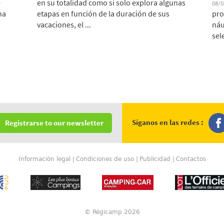
e
en su totalidad como si solo explora algunas
08/
na
etapas en función de la duración de sus
pro
vacaciones, el ...
náu
sel
Síganos en las redes :
Registrarse to our newsletter
Información legal
Condiciones de uso
Publicidad
Contactos
© Régicamp 2026