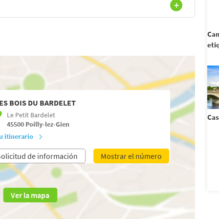
Cam
eti
ES BOIS DU BARDELET
Le Petit Bardelet
Cas
45500
Poilly-lez-Gien
u itinerario
olicitud de información
Mostrar el número
Ver la mapa