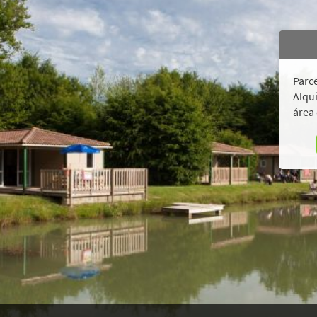
Parce
Alqui
área 