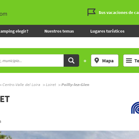
Sus vacaciones de c
camping elegir?
Nuestros temas
Lugares turísticos
Mapa
T
o
Centro-Valle del Loira
Loiret
Poilly-lez-Gien
LET
a