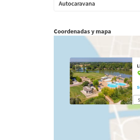
Autocaravana
Coordenadas y mapa
L
S
S