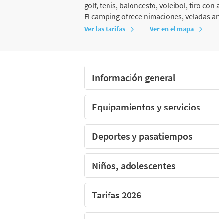
golf, tenis, baloncesto, voleibol, tiro co
El camping ofrece nimaciones, veladas an
El camping LES BOIS DU BARDELET, Loiret
Ver las tarifas
Ver en el mapa
Información general
Equipamientos y servicios
Deportes y pasatiempos
Niños, adolescentes
Tarifas 2026