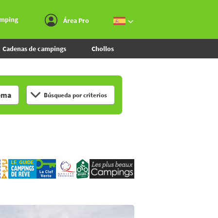
Ir al menú
Ir al contenido
Ir a buscar
amping
Área Pro
Cadenas de campings
Chollos
ema
Búsqueda por criterios