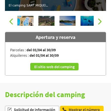
El camping SANT MIQUEL,
Apertura y reserva
Parcelas :
del 01/04 al 30/09
Alquileres :
del 01/04 al 30/09
El camping SANT MIQUEL,
El sitio web del camping
Descripción del camping
Solicitud de información
Mostrar el número