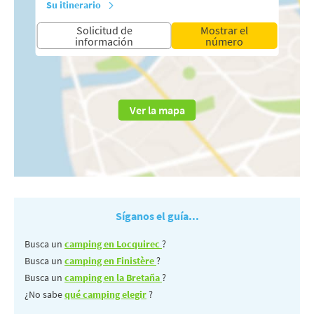
Su itinerario
Solicitud de
Mostrar el
información
número
Ver la mapa
Síganos el guía...
Busca un
camping en Locquirec
?
Busca un
camping en Finistère
?
Busca un
camping en la Bretaña
?
¿No sabe
qué camping elegir
?