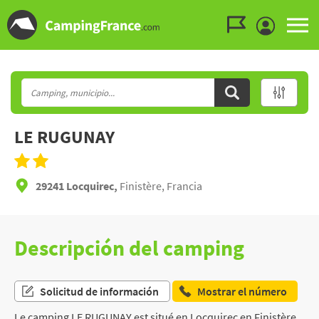
Ir al menú
Ir al contenido
Ir a buscar
LE RUGUNAY
29241 Locquirec,
Finistère, Francia
Descripción del camping
Solicitud de información
Mostrar el número
Le camping LE RUGUNAY est situé en Locquirec en Finistère,