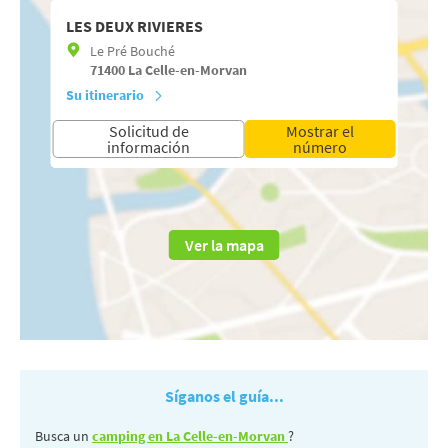
LES DEUX RIVIERES
Le Pré Bouché
71400
La Celle-en-Morvan
Su itinerario
Solicitud de
Mostrar el
información
número
Ver la mapa
Síganos el guía...
Busca un
camping en La Celle-en-Morvan
?