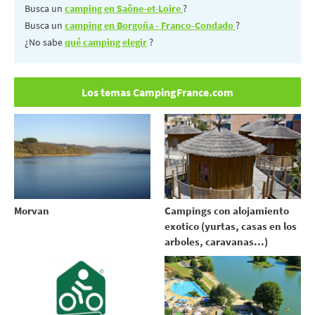
Busca un
camping en Saône-et-Loire
?
Busca un
camping en Borgoña - Franco-Condado
?
¿No sabe
qué camping elegir
?
Los temas CampingFrance.com
Morvan
Campings con alojamiento
exotico (yurtas, casas en los
arboles, caravanas...)