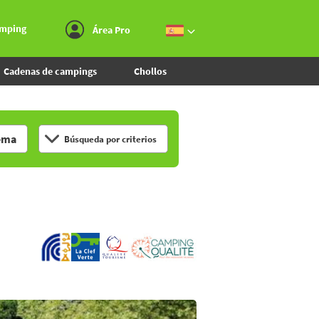
Ir al menú
Ir al contenido
Ir a buscar
amping
Área Pro
Cadenas de campings
Chollos
ema
Búsqueda por criterios