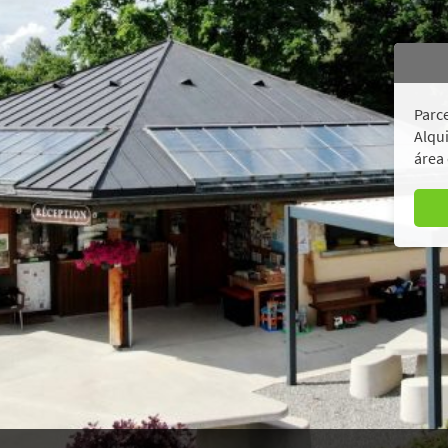
Parce
Alqui
área 