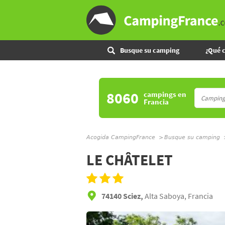
Busque su camping
¿Qué 
8060
campings
en
Francia
Acogida CampingFrance
Busque su camping
LE CHÂTELET
74140 Sciez,
Alta Saboya, Francia