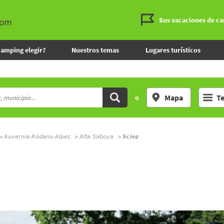
Sus vacaciones de c
camping elegir?
Nuestros temas
Lugares turísticos
Mapa
T
o
Auvernia-Ródano-Alpes
Alta Saboya
Sciez