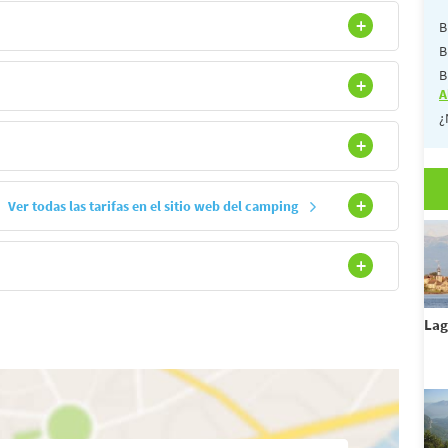
B
B
B
A
¿
Ver todas las tarifas en el sitio web del camping
La