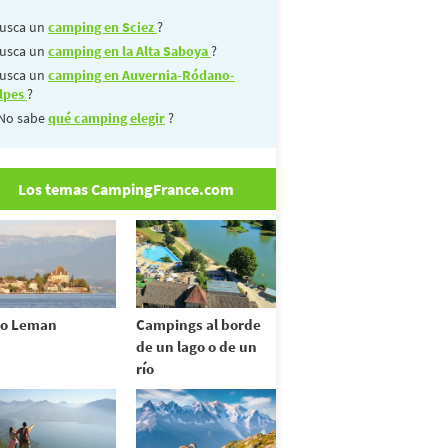
usca un
camping en Sciez
?
usca un
camping en la Alta Saboya
?
usca un
camping en Auvernia-Ródano-
lpes
?
No sabe
qué camping elegir
?
Los temas CampingFrance.com
go Leman
Campings al borde
de un lago o de un
río