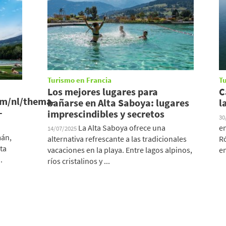
Turismo en Francia
T
Los mejores lugares para
C
om/nl/thema-
bañarse en Alta Saboya: lugares
l
-
imprescindibles y secretos
30
La Alta Saboya ofrece una
en
14/07/2025
mán,
alternativa refrescante a las tradicionales
Ró
ta
vacaciones en la playa. Entre lagos alpinos,
en
.
ríos cristalinos y ...