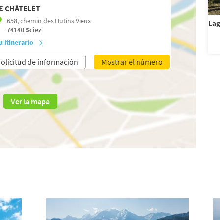
E CHÂTELET
658, chemin des Hutins Vieux
Lag
74140
Sciez
u itinerario
olicitud de información
Mostrar el número
Ver la mapa