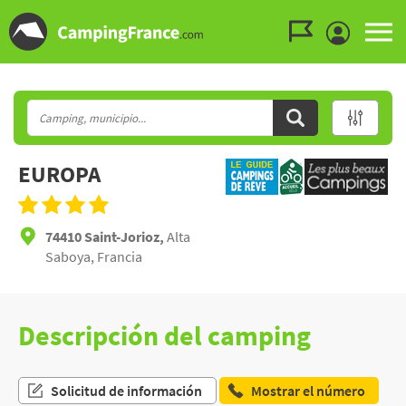
Ir al menú
Ir al contenido
Ir a buscar
EUROPA
74410 Saint-Jorioz,
Alta
Saboya, Francia
Descripción del camping
Solicitud de información
Mostrar el número