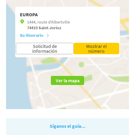
EUROPA
1444, route d'Albertville
74410
Saint-Jorioz
Su itinerario
Solicitud de
Mostrar el
información
número
Ver la mapa
Síganos el guía...