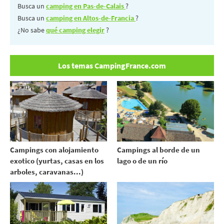
Busca un
camping en Pas-de-Calais
?
Busca un
camping en Altos-de-Francia
?
¿No sabe
qué camping elegir
?
Los temas CampingFrance.com
Campings con alojamiento
Campings al borde de un
exotico (yurtas, casas en los
lago o de un río
arboles, caravanas...)