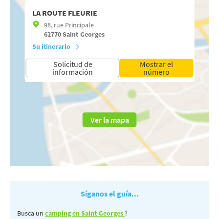
LA ROUTE FLEURIE
98, rue Principale
62770
Saint-Georges
Su itinerario
Solicitud de
Mostrar el
información
número
Ver la mapa
Síganos el guía...
Busca un
camping en Saint-Georges
?