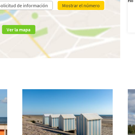
río
olicitud de información
Mostrar el número
Ver la mapa