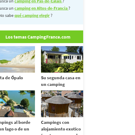
usca un
camping en Pas-de-Calais
?
usca un
camping en Altos-de-Francia
?
No sabe
qué camping elegir
?
Los temas CampingFrance.com
ta de Ópalo
Su segunda casa en
un camping
pings al borde
Campings con
un lago o de un
alojamiento exotico