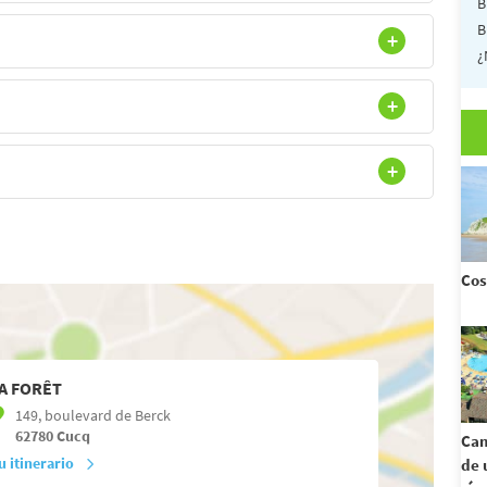
B
B
¿
Cos
A FORÊT
149, boulevard de Berck
62780
Cucq
Cam
u itinerario
de 