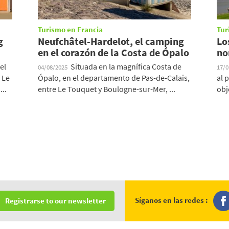
Turismo en Francia
Tur
g
Neufchâtel-Hardelot, el camping
Lo
en el corazón de la Costa de Ópalo
no
el
Situada en la magnífica Costa de
04/08/2025
17/
 Le
Ópalo, en el departamento de Pas-de-Calais,
al 
..
entre Le Touquet y Boulogne-sur-Mer, ...
obj
Síganos en las redes :
Registrarse to our newsletter