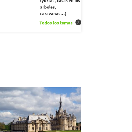
(yurtas, casas en los
arboles,
caravanas...)
Todos los temas