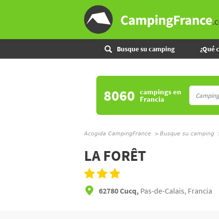
Busque su camping
¿Qué 
8060
campings
en
Francia
Acogida CampingFrance
Busque su camping
LA FORÊT
62780 Cucq,
Pas-de-Calais, Francia