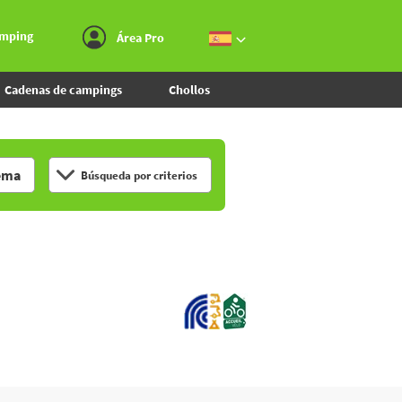
Ir al menú
Ir al contenido
Ir a buscar
amping
Área Pro
Cadenas de campings
Chollos
ema
Búsqueda por criterios