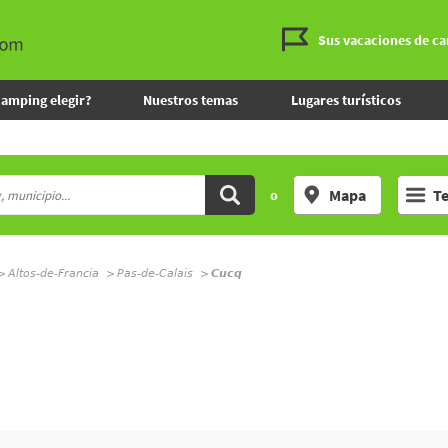
Sus vacaciones de c
camping elegir?
Nuestros temas
Lugares turísticos
Mapa
T
o
Altos-de-Francia
Pas-de-Calais
Cucq